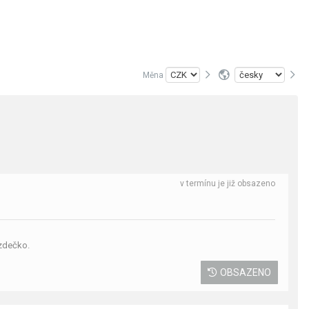
Měna
v termínu je již obsazeno
ízdečko.
OBSAZENO