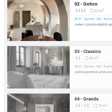
02 - Gotico
2
62 m
Wi-Fi · Sprcha · WC · Ruční
Jeden z prostornějších a
03 - Classico
2
43 m
Wi-Fi · Sprcha · WC · Ruční
Jediný apartmán plně orie
04 - Grande
2
+
74 m