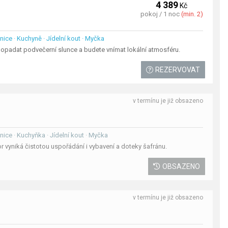
4 389
Kč
pokoj / 1 noc
(min. 2)
dnice · Kuchyně · Jídelní kout · Myčka
dopadat podvečerní slunce a budete vnímat lokální atmosféru.
REZERVOVAT
v termínu je již obsazeno
dnice · Kuchyňka · Jídelní kout · Myčka
r vyniká čistotou uspořádání i vybavení a doteky šafránu.
OBSAZENO
v termínu je již obsazeno