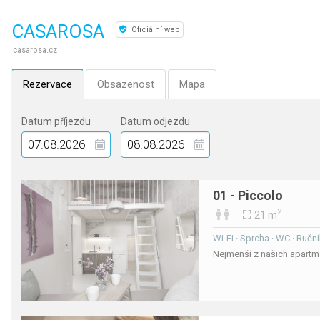
CASAROSA
Oficiální web
casarosa.cz
Rezervace
Obsazenost
Mapa
Datum příjezdu
Datum odjezdu
01 - Piccolo
2
21 m
Wi-Fi · Sprcha · WC · Ručn
Nejmenší z našich apart