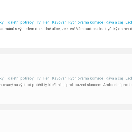
ky · Toaletní potřeby · TV · Fén · Kávovar · Rychlovarná konvice · Káva a čaj · Le
partmánů s výhledem do klidné ulice, ze které Vám bude na kuchyňský ostrov 
ky · Toaletní potřeby · TV · Fén · Kávovar · Rychlovarná konvice · Káva a čaj · Le
ntovaný na východ potěší ty, kteří milují probouzení sluncem. Ambientní prosto