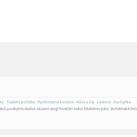
íky · Toaletní potřeby · Rychlovarná konvice · Káva a čaj · Lednice · Kuchyňka
mánů poskytne útulné zázemí singl hostům nebo blízkému páru. Bohémské hn