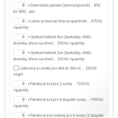
×
Elektrokolo pánské (denní půjčovné) … 890
Kč /890,- den
×
Lahev prosecca/vína na apartmán … 470 Kč
/quantity
×
Opékací balíček 4os (špekáčky, chléb,
dresinky, dřevo na oheň) … 350 Kč /quantity
×
Opékací balíček 2os (špekáčky, chléb,
dresinky, dřevo na oheň) … 255 Kč /quantity
Lůžkoviny a ručníky pro dítě do 3let vč. … 250 Kč
/night
×
Piknikový koš pro 2 osoby … 1250 Kč
/quantity
×
Piknikový koš pro 4 dospělé osoby … 1990 Kč
/quantity
×
Piknikový koš rodinný pro 4 osoby (2 dospělé