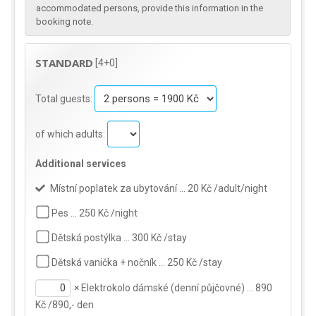
accommodated persons, provide this information in the
booking note.
STANDARD
[4+0]
Total guests:
of which adults:
Additional services
Místní poplatek za ubytování … 20 Kč /adult/night
Pes … 250 Kč /night
Dětská postýlka … 300 Kč /stay
Dětská vanička + nočník … 250 Kč /stay
×
Elektrokolo dámské (denní půjčovné) … 890
Kč /890,- den