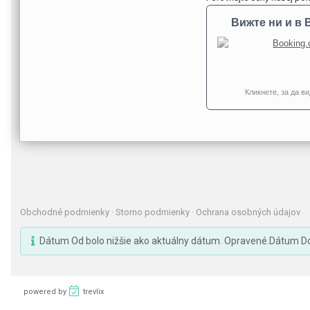
Вижте ни и в 
Кликнете, за да в
Obchodné podmienky
·
Storno podmienky
·
Ochrana osobných údajov
Dátum Od bolo nižšie ako aktuálny dátum. Opravené.Dátum Do 
powered by
trevlix