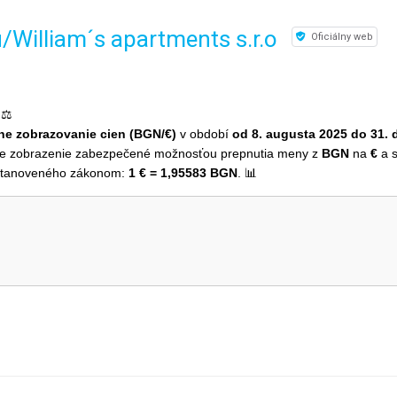
William´s apartments s.r.o
Oficiálny web
⚖️
ne zobrazovanie cien (BGN/€)
v období
od 8. augusta 2025 do 31.
lne zobrazenie zabezpečené možnosťou prepnutia meny z
BGN
na
€
a s
u stanoveného zákonom:
1 € = 1,95583 BGN
. 📊