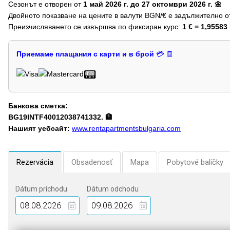
Сезонът е отворен от
1 май 2026 г. до 27 октомври 2026 г. 🌼
Двойното показване на цените в валути BGN/€ е задължително 
Преизчисляването се извършва по фиксиран курс:
1 € = 1,9558
Приемаме плащания с карти и в брой
💳 🧾
📟
Банкова сметка:
BG19INTF40012038741332. 🏦
Нашият уебсайт:
www.rentapartmentsbulgaria.com
Rezervácia
Obsadenosť
Mapa
Pobytové balíčky
Dátum príchodu
Dátum odchodu