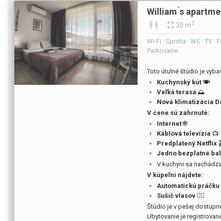
William ́s apartme
2
30 m
Wi-Fi · Sprcha · WC · TV · 
Parkovanie
Toto útulné štúdio je vyb
Kuchynský kút
🍽️
Veľká terasa
🌅
Nová klimatizácia D
V cene sú zahrnuté:
Internet
🌐
Káblová televízia
📺
Predplatený Netflix

Jedno bezplatné bal
V kuchyni sa nachádz
V kúpeľni nájdete:
Automatickú práčku
Sušič vlasov
💇‍♀️
Štúdio je v pešej dostupno
Ubytovanie je registrované