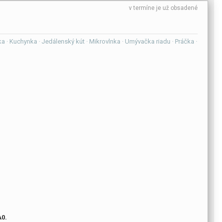
v termíne je už obsadené
ička · Kuchynka · Jedálenský kút · Mikrovlnka · Umývačka riadu · Práčka ·
0.