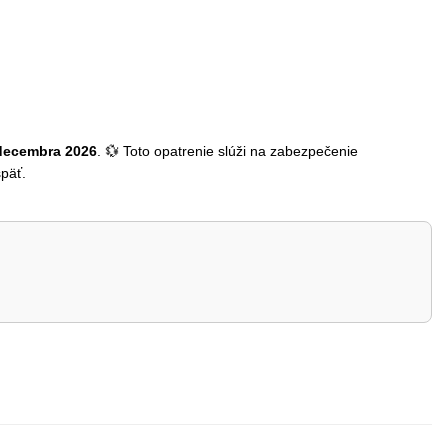
 decembra 2026
. 💱 Toto opatrenie slúži na zabezpečenie
päť.