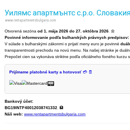
Уилямс апартмънтс с.р.о. Словакия/
www.rentapartmentsbulgaria.com
Otvorená sezóna
od 1. mája 2026 do 27. októbra 2026
. 🌼
Povinné informovanie podľa bulharských právnych predpisov:
V súlade s bulharskými zákonmi o prijatí meny euro je povinné
duál
transparentnosti prechodu na novú menu. Na našej stránke je duá
Prepočet cien sa vykonáva striktne podľa oficiálneho fixného kurz
Prijímame platobné karty a hotovosť
💳 🧾
📟
Bankový účet:
BG19INTF40012038741332
. 🏦
Náš web:
www.rentapartmentsbulgaria.com