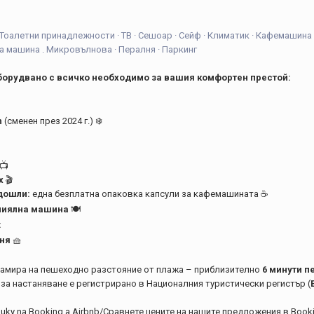
 · Тоалетни принадлежности · ТВ · Сешоар · Сейф · Климатик · Кафемашина 
а машина . Микровълнова · Пералня · Паркинг
оборудвано с всичко необходимо за вашия комфортен престой:
n
(сменен през 2024 г.) ❄️
:
📺
x
🎬
дошли:
една безплатна опаковка капсули за кафемашината ☕
иялна машина
🍽️
:
лня
🧺
намира на пешеходно разстояние от плажа – приблизително
6 минути 
за настаняване е регистрирано в Националния туристически регистър (
onuky na Booking a Airbnb/Сравнете цените на нашите предложения в Bookin