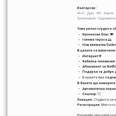
Български :
Wi-Fi · Душ · WC · Кърпи
Трапезария · Съдомиялн
Това уютно студио е 
Кухненски бокс
🍽️
голяма тераса
🌅
Нов климатик Daiki
В цената са включени
Интернет
🌐
Кабелна телевизия
Абонамент за Netfli
Подарък за добре 
В кухнята има
съдом
В банята ще намерите
Автоматична пера
Сешоар
💇‍♀️
Локация:
Студиото се 
Регистрация:
Мястото 
Porovnajte ceny našej p