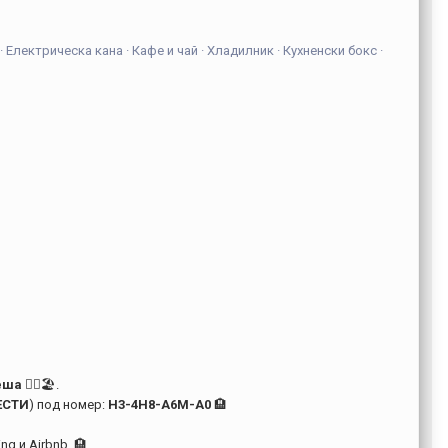
· Електрическа кана · Кафе и чай · Хладилник · Кухненски бокс ·
пеша
🚶‍♂️🏖️.
ЕСТИ
) под номер:
H3-4H8-A6M-A0
🏨
g и Airbnb. 🏨