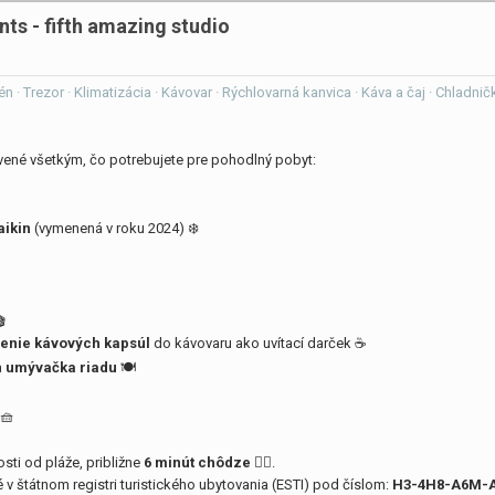
nts - fifth amazing studio
Fén · Trezor · Klimatizácia · Kávovar · Rýchlovarná kanvica · Káva a čaj · Chladn
avené všetkým, čo potrebujete pre pohodlný pobyt:
aikin
(vymenená v roku 2024) ❄️

enie kávových kapsúl
do kávovaru ako uvítací darček ☕
a
umývačka riadu
🍽
🧺
sti od pláže, približne
6 minút chôdze
🚶‍♂️.
 v štátnom registri turistického ubytovania (ESTI) pod číslom:
H3-4H8-A6M-A