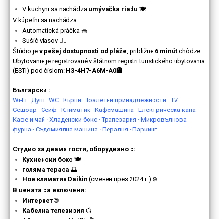
V kuchyni sa nachádza
umývačka riadu
🍽
V kúpeľni sa nachádza:
Automatická práčka 🧺
Sušič vlasov 💇‍♀️
Štúdio je
v pešej dostupnosti od pláže
, približne
6 minút
chôdze.
Ubytovanie je registrované v štátnom registri turistického ubytovania
(ESTI) pod číslom:
H3-4H7-A6M-A0🏨
Български :
Wi-Fi · Душ · WC · Кърпи · Тоалетни принадлежности · TV ·
Сешоар · Сейф · Климатик · Кафемашина · Електрическа кана ·
Кафе и чай · Хладенски бокс · Трапезария · Микровълнова
фурна · Съдомиялна машина · Пералня · Паркинг
Студио за двама гости, оборудвано с:
Кухненски бокс
🍽️
голяма тераса
🌅
Нов климатик Daikin
(сменен през 2024 г.) ❄️
В цената са включени:
Интернет
🌐
Кабелна телевизия
📺