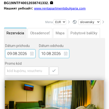
BG19INTF40012038741332. 🏦
Нашият уебсайт:
www.rentapartmentsbulgaria.com
Mena
Rezervácia
Obsadenosť
Mapa
Pobytové balíčky
Dátum príchodu
Dátum odchodu
Promo kód