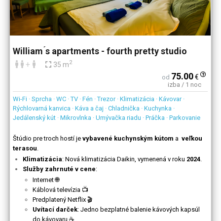
William ́s apartments - fourth pretty studio
2
+
35 m
75.00
€
od
izba / 1 noc
Wi-Fi · Sprcha · WC · TV · Fén · Trezor · Klimatizácia · Kávovar ·
Rýchlovarná kanvica · Káva a čaj · Chladnička · Kuchynka ·
Jedálenský kút · Mikrovlnka · Umývačka riadu · Práčka · Parkovanie
Štúdio pre troch hostí je
vybavené kuchynským kútom
a
veľkou
terasou
.
Klimatizácia
: Nová klimatizácia Daikin, vymenená v roku
2024
.
Služby zahrnuté v cene
:
Internet 🌐
Káblová televízia 📺
Predplatený Netflix 🎬
Uvítací darček
: Jedno bezplatné balenie kávových kapsúl
do kávovaru ☕.