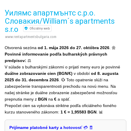
Уилямс апартмънтс с.р.о.
Словакия/William´s apartments
s.r.o
Oficiálny web
www.rentapartmentsbulgaria.com
Otvorená sezóna
od 1. mája 2026 do 27. októbra 2026
. 🌼
Povinné informovanie podľa bulharských právnych
predpisov:
⚖️
V súlade s bulharskými zákonmi o prijatí meny euro je povinné
duálne zobrazovanie cien (BGN/€)
v období
od 8. augusta
2025 do 31. decembra 2026
. 💱 Toto opatrenie slúži na
zabezpečenie transparentnosti prechodu na novú menu. Na
našej stránke je duálne zobrazenie zabezpečené možnosťou
prepnutia meny z
BGN
na
€
a späť.
Prepočet cien sa vykonáva striktne podľa oficiálneho fixného
kurzu stanoveného zákonom:
1 € = 1,95583 BGN
. 📊
Prijímame platobné karty a hotovosť
💳 🧾