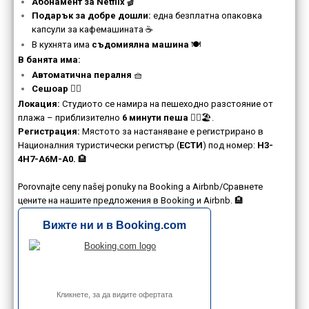
Абонамент за Netflix
🎬
Подарък за добре дошли:
една безплатна опаковка
капсули за кафемашината ☕
В кухнята има
съдомиялна машина
🍽️
В банята има:
Автоматична пералня
🧺
Сешоар
💇‍♀️
Локация:
Студиото се намира на пешеходно разстояние от
плажа – приблизително
6 минути пеша
🚶‍♂️🏖️.
Регистрация:
Мястото за настаняване е регистрирано в
Националния туристически регистър (
ЕСТИ
) под номер:
H3-
4H7-A6M-A0.
🏨
Porovnajte ceny našej ponuky na Booking a Airbnb/Сравнете
цените на нашите предложения в Booking и Airbnb. 🏨
Вижте ни и в Booking.com
Кликнете, за да видите офертата