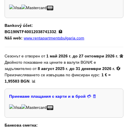
📟
Bankový účet:
BG19INTF40012038741332
. 🏦
Náš web:
www.rentapartmentsbulgaria.com
Сезонът е отворен от
1 май 2026 г. до 27 октомври 2026 г. 🌼
Двойното показване на цените в валути BGN/€ е
задължително от
8 август 2025 г. до 31 декември 2026 г. 💱
Преизчисляването се извършва по фиксиран курс:
1 € =
1,95583 BGN
. 📊
Приемаме плащания с карти и в брой
💳 🧾
📟
Банкова сметка: