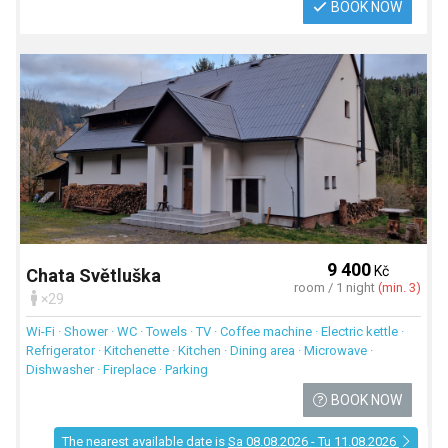
BOOK NOW
9 400
Kč
Chata Světluška
room / 1 night
(min. 3)
×29
Wi-Fi · Shower · WC · Towels · TV · Coffee machine · Electric kettle ·
Refrigerator · Kitchenette · Kitchen · Dining area · Microwave ·
Dishwasher · Fireplace · Parking
BOOK NOW
The nearest available date is
Sa 08.08.2026 - Tu 11.08.2026