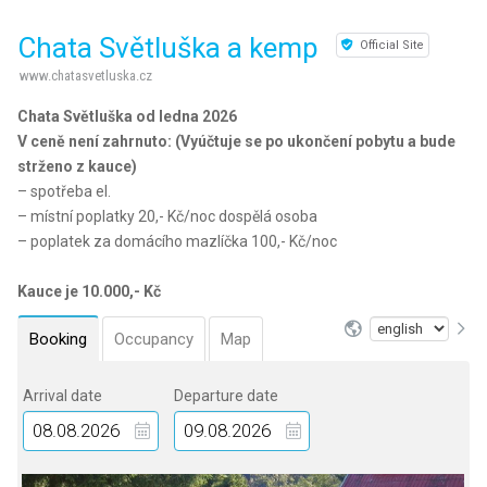
Chata Světluška a kemp
Official Site
www.chatasvetluska.cz
Chata Světluška od ledna 2026
V ceně není zahrnuto: (Vyúčtuje se po ukončení pobytu a bude
strženo z kauce)
– spotřeba el.
– místní poplatky 20,- Kč/noc dospělá osoba
– poplatek za domácího mazlíčka 100,- Kč/noc
Kauce je 10.000,- Kč
Booking
Occupancy
Map
Arrival date
Departure date