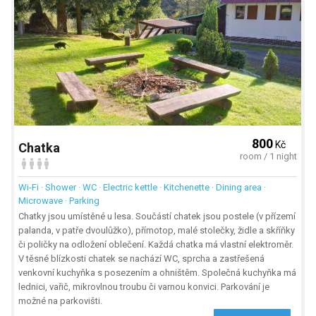
800
Kč
Chatka
room / 1 night
Wi-Fi · Shower · WC · Electric kettle · Kitchenette · Dining area ·
Microwave · Parking
Chatky jsou umístěné u lesa. Součástí chatek jsou postele (v přízemí
palanda, v patře dvoulůžko), přímotop, malé stolečky, židle a skříňky
či poličky na odložení oblečení. Každá chatka má vlastní elektroměr.
V těsné blízkosti chatek se nachází WC, sprcha a zastřešená
venkovní kuchyňka s posezením a ohništěm. Společná kuchyňka má
lednici, vařič, mikrovlnou troubu či varnou konvici. Parkování je
možné na parkovišti.