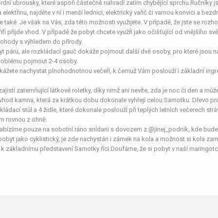
rdní ubrousky, které aspoň částečně nahradí zatím chybějící sprchu.Ručníky 
elektřinu, najděte v ní i menší lednici, elektrický vařič či varnou konvici a bez
e také. Je však na Vás, zda této možnosti využijete. V případě, že jste se rozhodl
Wifi přijde vhod. V případě že pobyt chcete využít jako očišťující od vnějšího sv
pohody s výhledem do přírody.
t páru, ale rozkládací gauč dokáže pojmout další dvě osoby, pro které jsou nach
roblému pojmout 2-4 osoby.
kážete nachystat plnohodnotnou večeři, k čemuž Vám poslouží i základní ingred
 zajistí zatemňující látkové roletky, díky nimž ani nevíte, zda je noc či den a m
u vhod kamna, která za krátkou dobu dokonale vyhřejí celou Samotku. Dřevo pr
kládací stůl a 4 židle, které dokonale poslouží při teplých letních večerech str
em rovnou z ohně.
nabízíme pouze na sobotní ráno snídani s dovozem z @jinej_podnik, kde budet
 pobyt jako cyklistický, je zde nachystán i zámek na kola a možnost si kola za
ěli k základnímu představení Samotky říci.Doufáme, že si pobyt v naší maringot