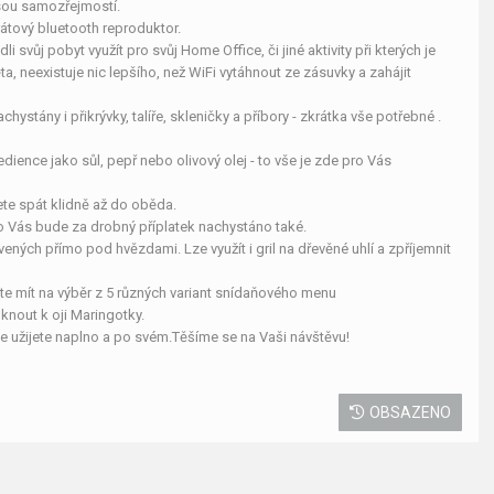
jsou samozřejmostí.
drátový bluetooth reproduktor.
i svůj pobyt využít pro svůj Home Office, či jiné aktivity při kterých je
ěta, neexistuje nic lepšího, než WiFi vytáhnout ze zásuvky a zahájit
ystány i přikrývky, talíře, skleničky a příbory - zkrátka vše potřebné .
ience jako sůl, pepř nebo olivový olej - to vše je zde pro Vás
ůžete spát klidně až do oběda.
o Vás bude za drobný příplatek nachystáno také.
ávených přímo pod hvězdami. Lze využít i gril na dřevěné uhlí a zpříjemnit
e mít na výběr z 5 různých variant snídaňového menu
mknout k oji Maringotky.
ce užijete naplno a po svém.Těšíme se na Vaši návštěvu!
OBSAZENO