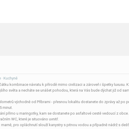
e · Kuchyně
čátku kombinace návratu k přírodě mimo civilizaci a zároveň i špetky luxusu. K
ějšího světa a necháte se unášet pohodou, která na Vás bude dýchat již od sam
ilometrů východně od Příbrami - přesnou lokalitu dostanete do zprávy až po p
5 minut.
ní přímo u maringotky, kam se dostanete po asfaltové cestě vedoucí z obce.
čním WC, které je situováno uvnitř.
t marně, pro opláchnutí slouží kanystry s pitnou vodou a případně nádrž s d