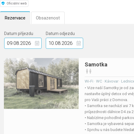
Oficiální web
Rezervace
Obsazenost
Datum příjezdu
Datum odjezdu
Samotka
Wi-Fi · WC · Kávovar · Lednic
• Vize naší Samotky je od za
nastavíte úplný detox od vn
pro Vaši práci z Domova.
• Samotka se nachází asi 7 k
průjezdnosti dálnice D4 za 2
• Nabízíme pohodlné parková
• Samotka je vybavená separa
• Sprchu u nás budete hleda