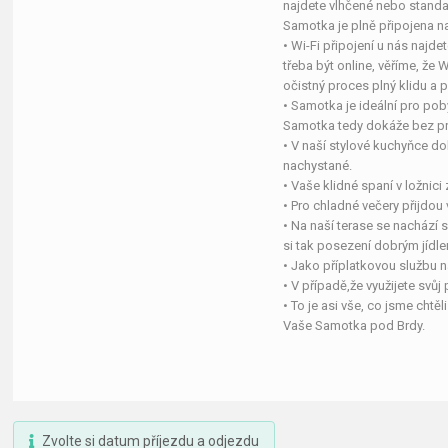
najdete vlhčené nebo standa
Samotka je plně připojena na 
• Wi-Fi připojení u nás najdet
třeba být online, věříme, že 
očistný proces plný klidu a 
• Samotka je ideální pro poby
Samotka tedy dokáže bez p
• V naší stylové kuchyňce do
nachystané.
• Vaše klidné spaní v ložnici
• Pro chladné večery přijdo
• Na naší terase se nachází s
si tak posezení dobrým jídl
• Jako příplatkovou službu 
• V případě,že využijete svůj
• To je asi vše, co jsme cht
Vaše Samotka pod Brdy.
Zvolte si datum příjezdu a odjezdu