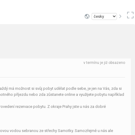
v termínu je již obsazeno
aždý má možnost si svůj pobyt udělat podle sebe, je jen na Vás, zda si
otného příjezdu nebo zda zůstanete online a využijete pobytu například
rovedení rezervace pobytu. Z okraje Prahy jste u nás za dobré
ešťovou vodou sebranou ze střechy Samotky. Samozřejmě u nás ale