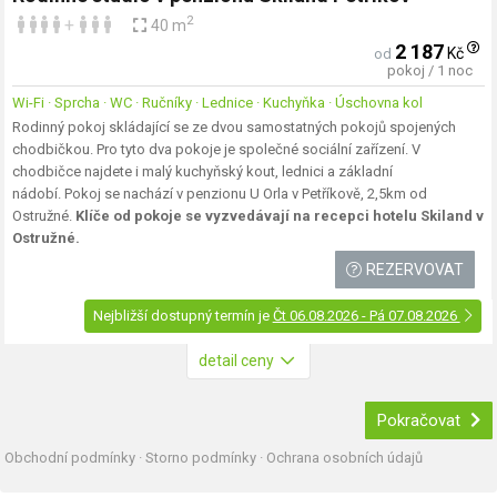
2
+
40 m
2 187
Kč
od
pokoj / 1 noc
Wi-Fi · Sprcha · WC · Ručníky · Lednice · Kuchyňka · Úschovna kol
Rodinný pokoj skládající se ze dvou samostatných pokojů spojených
chodbičkou. Pro tyto dva pokoje je společné sociální zařízení. V
chodbičce najdete i malý kuchyňský kout, lednici a základní
nádobí. Pokoj se nachází v penzionu U Orla v Petříkově, 2,5km od
Ostružné.
Klíče od pokoje se vyzvedávají na recepci hotelu Skiland v
Ostružné.
REZERVOVAT
Nejbližší dostupný termín je
Čt 06.08.2026 - Pá 07.08.2026
detail ceny
Pokračovat
Obchodní podmínky
·
Storno podmínky
·
Ochrana osobních údajů