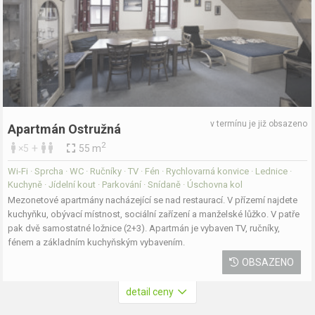
v termínu je již obsazeno
Apartmán Ostružná
2
+
×5
55 m
Wi-Fi · Sprcha · WC · Ručníky · TV · Fén · Rychlovarná konvice · Lednice ·
Kuchyně · Jídelní kout · Parkování · Snídaně · Úschovna kol
Mezonetové apartmány nacházející se nad restaurací. V přízemí najdete
kuchyňku, obývací místnost, sociální zařízení a manželské lůžko. V patře
pak dvě samostatné ložnice (2+3). Apartmán je vybaven TV, ručníky,
fénem a základním kuchyňským vybavením.
OBSAZENO
detail ceny