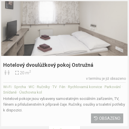
Hotelový dvoulůžkový pokoj Ostružná
2
20 m
v termínu je již obsazeno
Wi-Fi · Sprcha · WC · Ručníky · TV · Fén · Rychlovarná konvice · Parkování ·
Snídaně · Úschovna kol
Hotelové pokoje jsou vybaveny samostatným sociálním zařízením, TV,
fénem a příslušenstvím k přípravě čaje. Ručníky, osušky a toaletní potřeby
k dispozici.
OBSAZENO