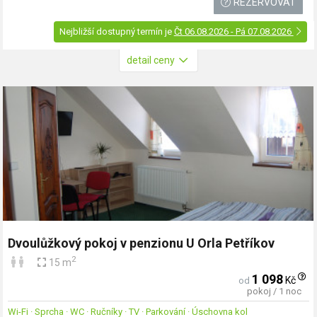
REZERVOVAT
Nejbližší dostupný termín je
Čt 06.08.2026 - Pá 07.08.2026
detail ceny
Dvoulůžkový pokoj v penzionu U Orla Petříkov
2
15 m
1 098
Kč
od
pokoj / 1 noc
Wi-Fi · Sprcha · WC · Ručníky · TV · Parkování · Úschovna kol