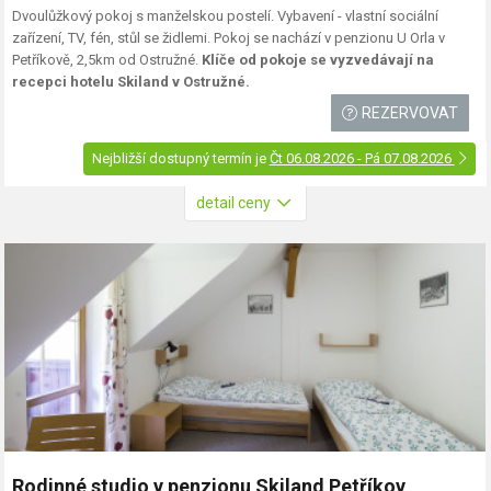
Dvoulůžkový pokoj s manželskou postelí. Vybavení - vlastní sociální
zařízení, TV, fén, stůl se židlemi. Pokoj se nachází v penzionu U Orla v
Petříkově, 2,5km od Ostružné.
Klíče od pokoje se vyzvedávají na
recepci hotelu Skiland v Ostružné.
REZERVOVAT
Nejbližší dostupný termín je
Čt 06.08.2026 - Pá 07.08.2026
detail ceny
Rodinné studio v penzionu Skiland Petříkov