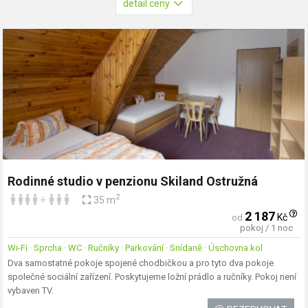
detail ceny
Rodinné studio v penzionu Skiland Ostružná
2
+
35 m
2 187
Kč
od
pokoj / 1 noc
Wi-Fi · Sprcha · WC · Ručníky · Parkování · Snídaně · Úschovna kol
Dva samostatné pokoje spojené chodbičkou a pro tyto dva pokoje
společné sociální zařízení. Poskytujeme ložní prádlo a ručníky. Pokoj není
vybaven TV.