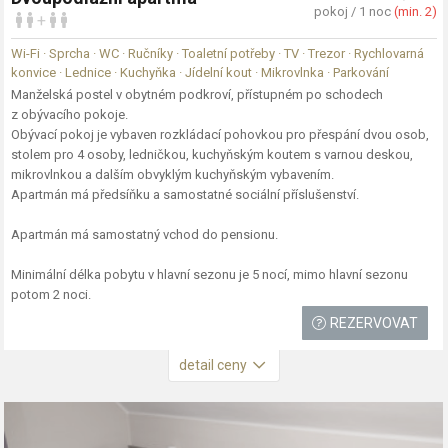
pokoj / 1 noc
(min. 2)
+
Wi-Fi · Sprcha · WC · Ručníky · Toaletní potřeby · TV · Trezor · Rychlovarná
konvice · Lednice · Kuchyňka · Jídelní kout · Mikrovlnka · Parkování
Manželská postel v obytném podkroví, přístupném po schodech
z obývacího pokoje.
Obývací pokoj je vybaven rozkládací pohovkou pro přespání dvou osob,
stolem pro 4 osoby, ledničkou, kuchyňským koutem s varnou deskou,
mikrovlnkou a dalším obvyklým kuchyňským vybavením.
Apartmán má předsíňku a samostatné sociální příslušenství.
Apartmán má samostatný vchod do pensionu.
Minimální délka pobytu v hlavní sezonu je 5 nocí, mimo hlavní sezonu
potom 2 noci.
REZERVOVAT
detail ceny