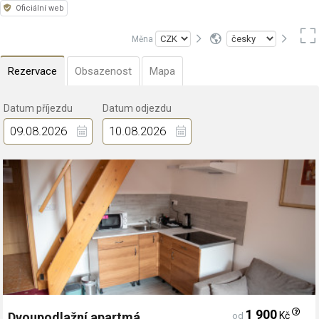
Oficiální web
Měna
Rezervace
Obsazenost
Mapa
Datum příjezdu
Datum odjezdu
1 900
Kč
Dvoupodlažní apartmá
od