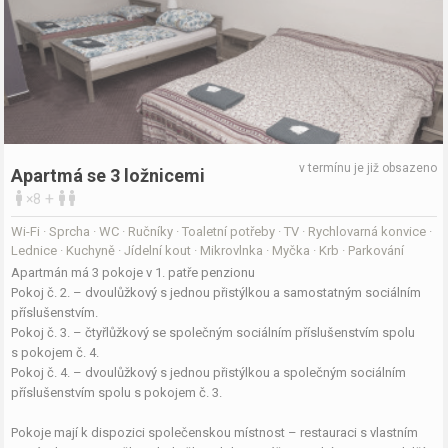
v termínu je již obsazeno
Apartmá se 3 ložnicemi
+
×8
Wi-Fi · Sprcha · WC · Ručníky · Toaletní potřeby · TV · Rychlovarná konvice ·
Lednice · Kuchyně · Jídelní kout · Mikrovlnka · Myčka · Krb · Parkování
Apartmán má 3 pokoje v 1. patře penzionu
Pokoj č. 2. – dvoulůžkový s jednou přistýlkou a samostatným sociálním
příslušenstvím.
Pokoj č. 3. – čtyřlůžkový se společným sociálním příslušenstvím spolu
s pokojem č. 4.
Pokoj č. 4. – dvoulůžkový s jednou přistýlkou a společným sociálním
příslušenstvím spolu s pokojem č. 3.
Pokoje mají k dispozici společenskou místnost – restauraci s vlastním