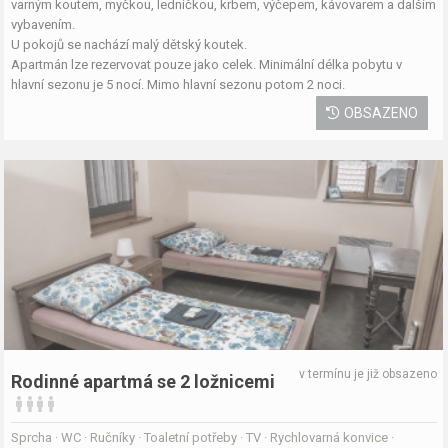
varným koutem, myčkou, ledničkou, krbem, výčepem, kávovarem a dalším
vybavením.
U pokojů se nachází malý dětský koutek.
Apartmán lze rezervovat pouze jako celek. Minimální délka pobytu v
hlavní sezonu je 5 nocí. Mimo hlavní sezonu potom 2 noci.
OBSAZENO
v termínu je již obsazeno
Rodinné apartmá se 2 ložnicemi
Sprcha · WC · Ručníky · Toaletní potřeby · TV · Rychlovarná konvice ·