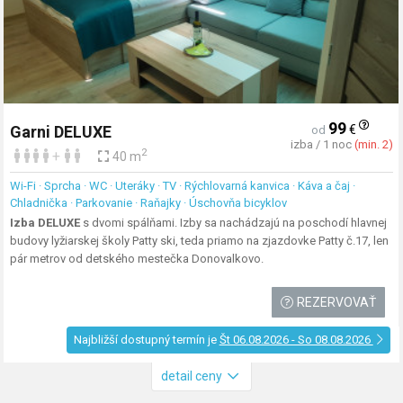
99
€
Garni DELUXE
od
izba / 1 noc
(min. 2)
2
+
40 m
Wi-Fi · Sprcha · WC · Uteráky · TV · Rýchlovarná kanvica · Káva a čaj ·
Chladnička · Parkovanie · Raňajky · Úschovňa bicyklov
Izba DELUXE
s dvomi spálňami. Izby sa nachádzajú na poschodí hlavnej
budovy lyžiarskej školy Patty ski, teda priamo na zjazdovke Patty č.17, len
pár metrov od detského mestečka Donovalkovo.
REZERVOVAŤ
Najbližší dostupný termín je
Št 06.08.2026 - So 08.08.2026
detail ceny