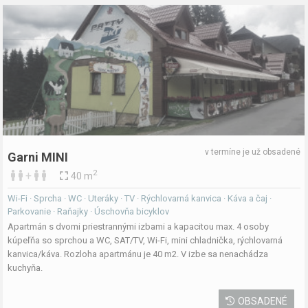
v termíne je už obsadené
Garni MINI
2
+
40 m
Wi-Fi · Sprcha · WC · Uteráky · TV · Rýchlovarná kanvica · Káva a čaj ·
Parkovanie · Raňajky · Úschovňa bicyklov
Apartmán s dvomi priestrannými izbami a kapacitou max. 4 osoby
kúpeľňa so sprchou a WC, SAT/TV, Wi-Fi, mini chladnička, rýchlovarná
kanvica/káva. Rozloha apartmánu je 40 m2. V izbe sa nenachádza
kuchyňa.
OBSADENÉ