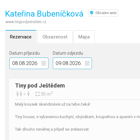
Kateřina Bubeníčková
Oficiální web
www.tinypodjestedem.cz
Rezervace
Obsazenost
Mapa
Datum příjezdu
Datum odjezdu
Tiny pod Ještědem
2
+
30 m
Malý kousek skandinávie už na tebe čeká!
Tiny house, s vybavenou kuchyní, obývákem, koupelnou a spaním v 
Tak dlouho neváhej a přijeď se zrelaxovat.