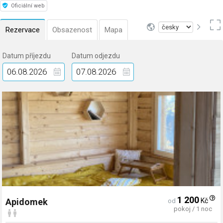
Oficiální web
Rezervace
Obsazenost
Mapa
Datum příjezdu
Datum odjezdu
1 200
Kč
Apidomek
od
pokoj / 1 noc