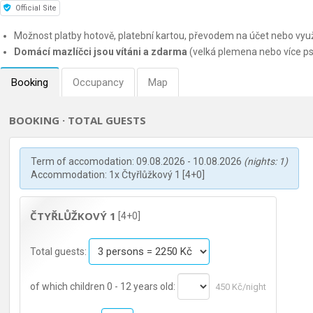
Official Site
Možnost platby hotově, platební kartou, převodem na účet nebo využ
Domácí mazlíčci jsou vítáni a zdarma
(velká plemena nebo více p
Booking
Occupancy
Map
BOOKING · TOTAL GUESTS
Term of accomodation: 09.08.2026 - 10.08.2026
(nights: 1)
Accommodation: 1x Čtyřlůžkový 1 [4+0]
ČTYŘLŮŽKOVÝ 1
[4+0]
Total guests:
of which children 0 - 12 years old:
450 Kč/night