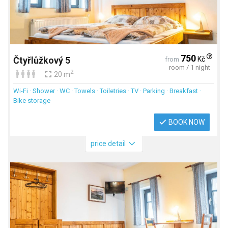
750
Kč
Čtyřlůžkový 5
from
room / 1 night
2
20 m
Wi-Fi · Shower · WC · Towels · Toiletries · TV · Parking · Breakfast ·
Bike storage
BOOK NOW
price detail