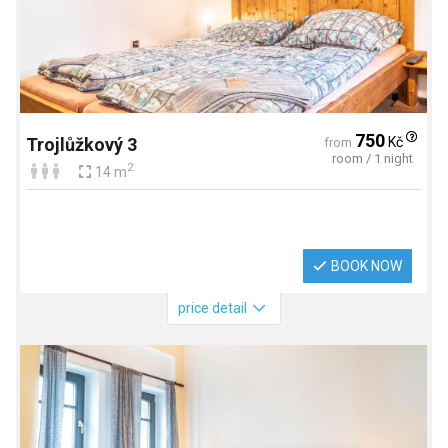
750
Kč
Trojlůžkový 3
from
room / 1 night
2
14 m
BOOK NOW
price detail