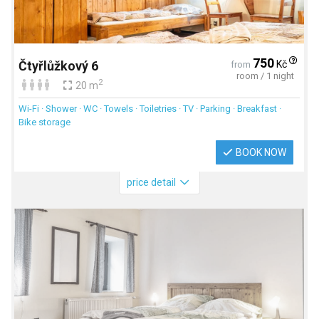
750
Kč
Čtyřlůžkový 6
from
room / 1 night
2
20 m
Wi-Fi · Shower · WC · Towels · Toiletries · TV · Parking · Breakfast ·
Bike storage
BOOK NOW
price detail