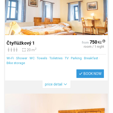
750
Kč
Čtyřlůžkový 1
from
room / 1 night
2
20 m
Wi-Fi · Shower · WC · Towels · Toiletries · TV · Parking · Breakfast ·
Bike storage
BOOK NOW
price detail