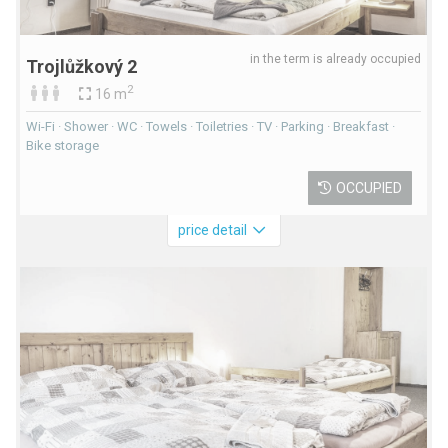
in the term is already occupied
Trojlůžkový 2
2
16 m
Wi-Fi · Shower · WC · Towels · Toiletries · TV · Parking · Breakfast ·
Bike storage
OCCUPIED
price detail