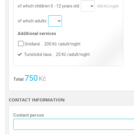
of which children 0 - 12 years old:
450 Kč/night
of which adults:
Additional services
Snídaně … 200 Kč /adult/night
Turistická taxa … 25 Kč /adult/night
750
Kč
Total
CONTACT INFORMATION
Contact person