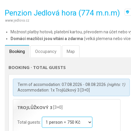
Penzion Jedlová hora (774 m.n.m)
www.jedlova.cz
Možnost platby hotově, platební kartou, převodem na účet nebo v
Domácí mazlíčci jsou vítáni a zdarma
(velká plemena nebo více
Booking
Occupancy
Map
BOOKING · TOTAL GUESTS
Term of accomodation: 07.08.2026 - 08.08.2026
(nights: 1)
Accommodation: 1x Trojlůžkový 3 [3+0]
TROJLŮŽKOVÝ 3
[3+0]
Total guests: