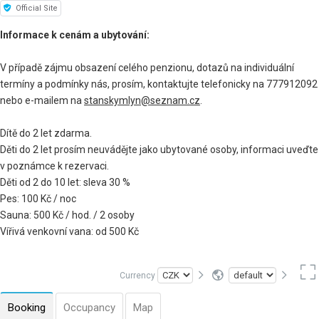
Official Site
Informace k cenám a ubytování:
V případě zájmu obsazení celého penzionu, dotazů na individuální
termíny a podmínky nás, prosím, kontaktujte telefonicky na 777912092
nebo e-mailem na
stanskymlyn@seznam.cz
.
Dítě do 2 let zdarma.
Děti do 2 let prosím neuvádějte jako ubytované osoby, informaci uveďte
v poznámce k rezervaci.
Děti od 2 do 10 let: sleva 30 %
Pes: 100 Kč / noc
Sauna: 500 Kč / hod. / 2 osoby
Vířivá venkovní vana: od 500 Kč
Currency
Booking
Occupancy
Map