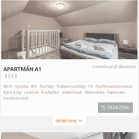
v termínu je již obsazeno
APARTMÁN A1
Wi-Fi · Sprcha · WC · Ručníky · Toaletní potřeby · TV · Rychlovarná konvice ·
Káva a čaj · Lednice · Kuchyňka · Jídelní kout · Mikrovlnka · Parkování ·
Úschovna kol
OBSAZENO
detail ceny