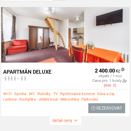
2 400.00
Kč
APARTMÁN DELUXE
objekt / 1 noc
+
Cena pro: 1 hosty
(min. 2)
Wi-Fi · Sprcha · WC · Ručníky · TV · Rychlovarná konvice · Káva a čaj ·
Lednice · Kuchyňka · Jídelní kout · Mikrovlnka · Parkování
REZERVOVAT
detail ceny