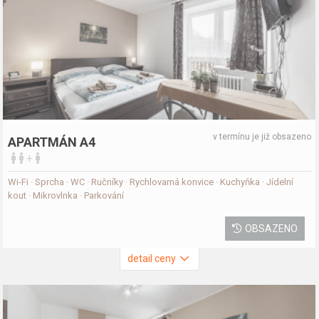
v termínu je již obsazeno
APARTMÁN A4
+
Wi-Fi · Sprcha · WC · Ručníky · Rychlovarná konvice · Kuchyňka · Jídelní
kout · Mikrovlnka · Parkování
OBSAZENO
detail ceny