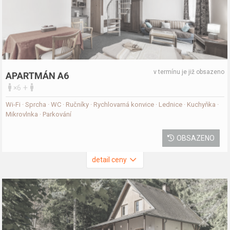
v termínu je již obsazeno
APARTMÁN A6
+
×6
Wi-Fi · Sprcha · WC · Ručníky · Rychlovarná konvice · Lednice · Kuchyňka ·
Mikrovlnka · Parkování
OBSAZENO
detail ceny