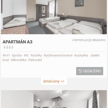
v termínu je již obsazeno
APARTMÁN A3
Wi-Fi · Sprcha · WC · Ručníky · Rychlovarná konvice · Kuchyňka · Jídelní
kout · Mikrovlnka · Parkování
OBSAZENO
detail ceny