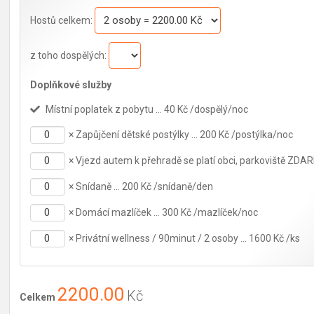
Hostů celkem:
z toho dospělých:
Doplňkové služby
Místní poplatek z pobytu … 40 Kč /dospělý/noc
×
Zapůjčení dětské postýlky … 200 Kč /postýlka/noc
×
Vjezd autem k přehradě se platí obci, parkoviště ZDA
×
Snídaně … 200 Kč /snídaně/den
×
Domácí mazlíček … 300 Kč /mazlíček/noc
×
Privátní wellness / 90minut / 2 osoby … 1600 Kč /ks
2200.00
Kč
Celkem