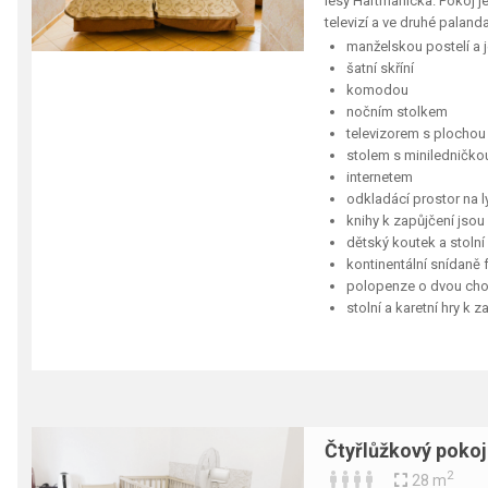
lesy Hartmanicka. Pokoj 
televizí a ve druhé palan
manželskou postelí a 
šatní skříní
komodou
nočním stolkem
televizorem s plocho
stolem s miniledničkou
internetem
odkladácí prostor na l
knihy k zapůjčení jso
dětský koutek a stolní
kontinentální snídaně
polopenze o dvou cho
stolní a karetní hry k 
Čtyřlůžkový pokoj
2
28 m