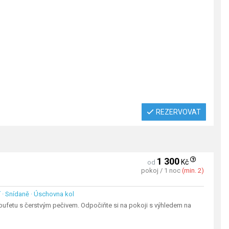
REZERVOVAT
1 300
Kč
od
pokoj / 1 noc
(min. 2)
ní · Snídaně · Úschovna kol
ufetu s čerstvým pečivem. Odpočiňte si na pokoji s výhledem na