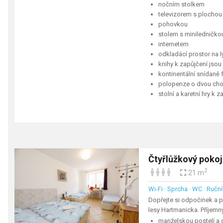
nočním stolkem
televizorem s plocho
pohovkou
stolem s miniledničkou
internetem
odkladácí prostor na l
knihy k zapůjčení jso
kontinentální snídaně
polopenze o dvou cho
stolní a karetní hry k 
Čtyřlůžkový poko
2
21 m
Wi-Fi · Sprcha · WC · Ruční
Dopřejte si odpočinek a 
lesy Hartmanicka. Příjemn
manželskou postelí a