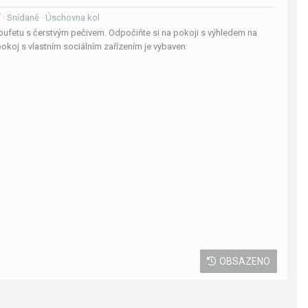
ní · Snídaně · Úschovna kol
ufetu s čerstvým pečivem. Odpočiňte si na pokoji s výhledem na
okoj s vlastním sociálním zařízením je vybaven:
OBSAZENO