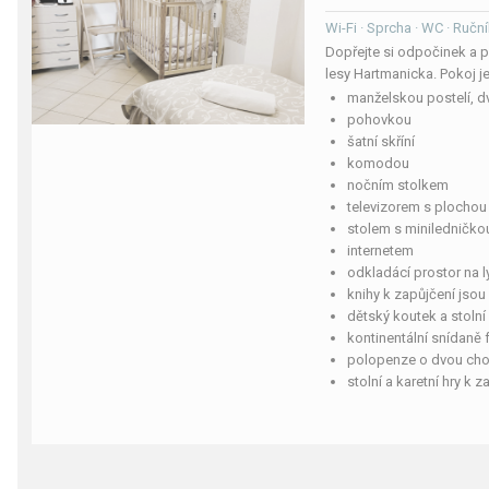
Wi-Fi · Sprcha · WC · Ruční
Dopřejte si odpočinek a 
lesy Hartmanicka. Pokoj j
manželskou postelí, 
pohovkou
šatní skříní
komodou
nočním stolkem
televizorem s plocho
stolem s miniledničkou
internetem
odkladácí prostor na l
knihy k zapůjčení jso
dětský koutek a stolní
kontinentální snídaně
polopenze o dvou cho
stolní a karetní hry k 