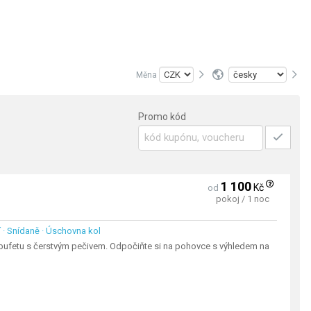
Měna
Promo kód
1 100
Kč
od
pokoj / 1 noc
ní · Snídaně · Úschovna kol
bufetu s čerstvým pečivem. Odpočiňte si na pohovce s výhledem na