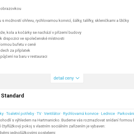
u obrazovkou
 s možností ohřevu, rychlovarnou konvicí, šálky, talířky, skleničkami a lžičky
yže, kola a kočárky se nachází v přízemí budovy
u k dispozici ve společenské místnosti
 formou bufetu v ceně
dech za příplatek
zapůjčení na baru v restauraci
detail ceny
j Standard
ky · Toaletní potřeby · TV · Ventilátor · Rychlovarná konvice · Lednice · Parková
pohodlí s výhledem na Hartmanicko. Budeme vás rozmazlovat snídaní formou b
ý čtyřlůžkový pokoj s vlastním sociálním zařízením je vybaven:
 dvěmi jednolůžkovými postelemi