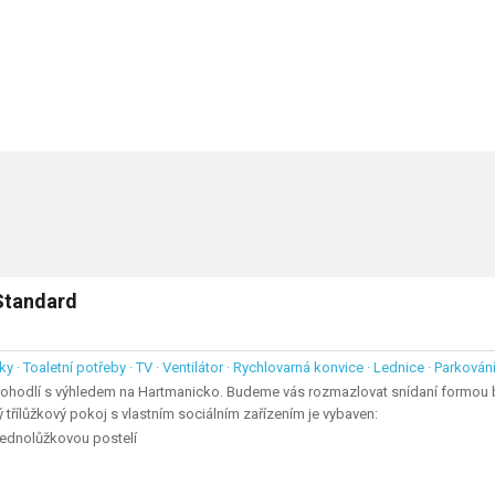
Standard
ky · Toaletní potřeby · TV · Ventilátor · Rychlovarná konvice · Lednice · Parková
pohodlí s výhledem na Hartmanicko. Budeme vás rozmazlovat snídaní formou 
ý třílůžkový pokoj s vlastním sociálním zařízením je vybaven:
jednolůžkovou postelí