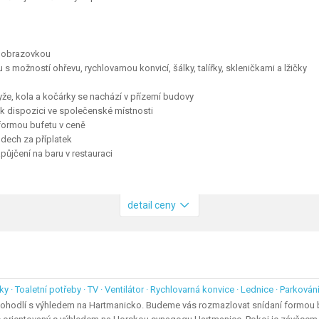
u obrazovkou
 s možností ohřevu, rychlovarnou konvicí, šálky, talířky, skleničkami a lžičky
yže, kola a kočárky se nachází v přízemí budovy
u k dispozici ve společenské místnosti
 formou bufetu v ceně
dech za příplatek
zapůjčení na baru v restauraci
detail ceny
ky · Toaletní potřeby · TV · Ventilátor · Rychlovarná konvice · Lednice · Parková
pohodlí s výhledem na Hartmanicko. Budeme vás rozmazlovat snídaní formou b