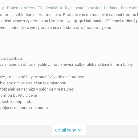
ky · Toaletní potřeby · TV · Ventilátor · Rychlovarná konvice · Lednice · Parková
pohodlí s výhledem na Hartmanicko. Budeme vás rozmazlovat snídaní formou b
e orientovaný s výhledem na Horskou synagogu Hartmanice. Příjemný rodinný p
dvěma jednolůžkovými postelemi a dětskou dřevěnou postýlkou
u obrazovkou
 s možností ohřevu, rychlovarnou konvicí, šálky, talířky, skleničkami a lžičky
yže, kola a kočárky se nachází v přízemí budovy
u k dispozici ve společenské místnosti
 fotbálek se nachází v salónku v restauraci
 formou bufetu v ceně
dech za příplatek
zapůjčení na baru v restauraci
detail ceny