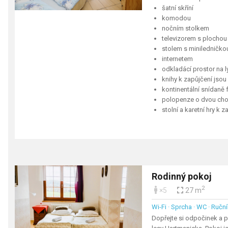
šatní skříní
komodou
nočním stolkem
televizorem s plocho
stolem s miniledničkou
internetem
odkladácí prostor na l
knihy k zapůjčení jso
kontinentální snídaně
polopenze o dvou cho
stolní a karetní hry k 
Rodinný pokoj
2
×5
27 m
Wi-Fi · Sprcha · WC · Ruční
Dopřejte si odpočinek a 