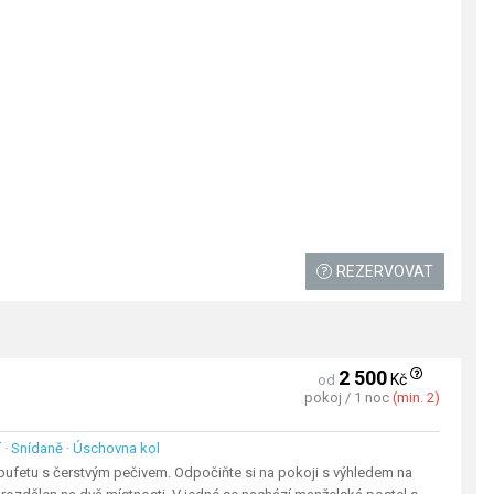
REZERVOVAT
2 500
Kč
od
pokoj / 1 noc
(min. 2)
ní · Snídaně · Úschovna kol
ufetu s čerstvým pečivem. Odpočiňte si na pokoji s výhledem na