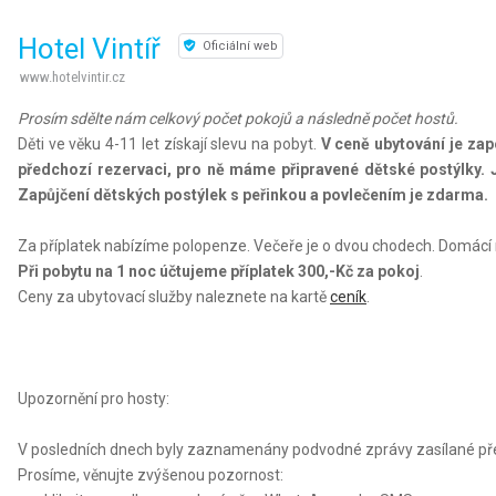
Hotel Vintíř
Oficiální web
www.hotelvintir.cz
Prosím sdělte nám celkový počet pokojů a následně počet hostů.
Děti ve věku 4-11 let získají slevu na pobyt.
V ceně ubytování je zap
předchozí rezervaci, pro ně máme připravené dětské postýlky. 
Zapůjčení dětských postýlek s peřinkou a povlečením je zdarma.
Za příplatek nabízíme polopenze. Večeře je o dvou chodech. Domácí ma
Při pobytu na 1 noc účtujeme příplatek 300,-Kč za pokoj
.
Ceny za ubytovací služby naleznete na kartě
ceník
.
Upozornění pro hosty:
V posledních dnech byly zaznamenány podvodné zprávy zasílané přes
Prosíme, věnujte zvýšenou pozornost: