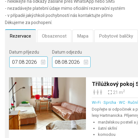
- neklikejte na odkazy zaslané přes WhatsApp nebo SMS
- nezadávejte platební údaje mimo oficiální rezervační systém
- v případě jakýchkoli pochybností nás kontaktujte přímo
Děkujeme za pochopení.
Rezervace
Obsazenost
Mapa
Pobytové balíčky
Datum příjezdu
Datum odjezdu
Třílůžkový pokoj 
2
21 m
Wi-Fi · Sprcha · WC · Ruční
Dopřejte si odpočinek a 
lesy Hartmanicka. Příjemn
manželskou postelí a 
šatní skříní
komodou