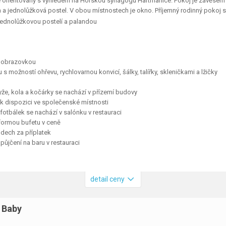
je orientovaný s výhledem na Horskou synagogu Hartmanice. Pokoj je závěsem 
da a jednolůžková postel. V obou místnostech je okno. Příjemný rodinný pokoj 
jednolůžkovou postelí a palandou
u obrazovkou
 s možností ohřevu, rychlovarnou konvicí, šálky, talířky, skleničkami a lžičky
yže, kola a kočárky se nachází v přízemí budovy
u k dispozici ve společenské místnosti
 fotbálek se nachází v salónku v restauraci
 formou bufetu v ceně
dech za příplatek
zapůjčení na baru v restauraci
detail ceny
 Baby