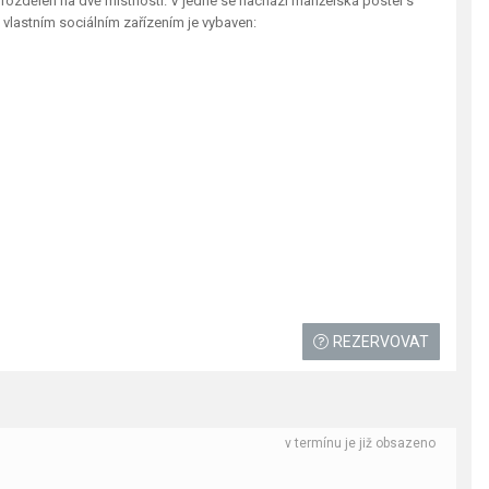
rozdělen na dvě místnosti. V jedné se nachází manželská postel s
s vlastním sociálním zařízením je vybaven:
REZERVOVAT
v termínu je již obsazeno