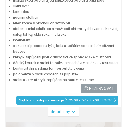
manželskou postelí a jednolůžkovou postelí a palandou
šatní skříní
komodou
nočním stolkem
televizorem s plochou obrazovkou
stolem s miniledničkou s možností ohřevu, rychlovarnou konvicí,
šálky, talířky, skleničkami a lžičky
internetem
odkladácí prostor na lyže, kola a kočárky se nachází v přízemí
budovy
knihy k zapůjčení jsou k dispozici ve společenské místnosti
dětský koutek a stolní fotbálek se nachází v salónku v restauraci
kontinentální snídaně formou bufetu v ceně
polopenze o dvou chodech za příplatek
stolní a karetní hry k zapůjčení na baru v restauraci
REZERVOVAT
Nejbližší dostupný termín je
Čt 06.08.2026 - So 08.08.2026
detail ceny