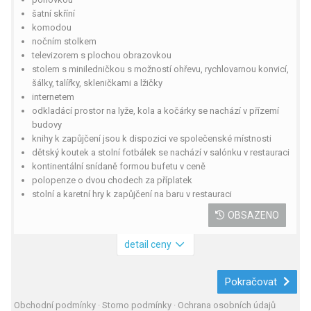
šatní skříní
komodou
nočním stolkem
televizorem s plochou obrazovkou
stolem s miniledničkou s možností ohřevu, rychlovarnou konvicí,
šálky, talířky, skleničkami a lžičky
internetem
odkladácí prostor na lyže, kola a kočárky se nachází v přízemí
budovy
knihy k zapůjčení jsou k dispozici ve společenské místnosti
dětský koutek a stolní fotbálek se nachází v salónku v restauraci
kontinentální snídaně formou bufetu v ceně
polopenze o dvou chodech za příplatek
stolní a karetní hry k zapůjčení na baru v restauraci
OBSAZENO
detail ceny
Pokračovat
Obchodní podmínky
·
Storno podmínky
·
Ochrana osobních údajů