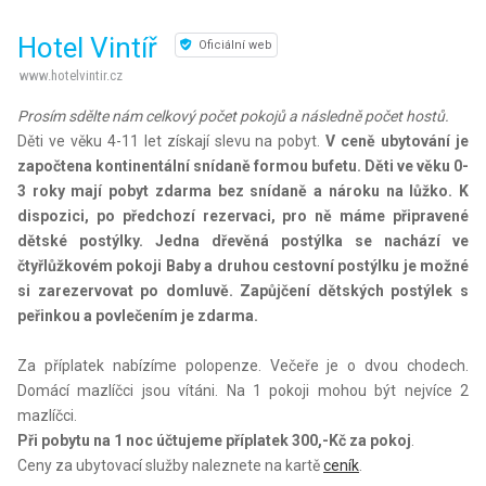
Hotel Vintíř
Oficiální web
www.hotelvintir.cz
Prosím sdělte nám celkový počet pokojů a následně počet hostů.
Děti ve věku 4-11 let získají slevu na pobyt.
V ceně ubytování je
započtena kontinentální snídaně formou bufetu. Děti ve věku 0-
3 roky mají pobyt zdarma bez snídaně a nároku na lůžko. K
dispozici, po předchozí rezervaci, pro ně máme připravené
dětské postýlky. Jedna dřevěná postýlka se nachází ve
čtyřlůžkovém pokoji Baby a druhou cestovní postýlku je možné
si zarezervovat po domluvě. Zapůjčení dětských postýlek s
peřinkou a povlečením je zdarma.
Za příplatek nabízíme polopenze. Večeře je o dvou chodech.
Domácí mazlíčci jsou vítáni. Na 1 pokoji mohou být nejvíce 2
mazlíčci.
Při pobytu na 1 noc účtujeme příplatek 300,-Kč za pokoj
.
Ceny za ubytovací služby naleznete na kartě
ceník
.