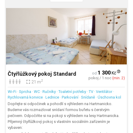
1 300
Kč
Čtyřlůžkový pokoj Standard
od
pokoj / 1 noc
(min. 2)
2
21 m
Wi-Fi · Sprcha · WC · Ručníky · Toaletní potřeby · TV · Ventilátor ·
Rychlovarná konvice · Lednice · Parkování · Snídaně · Úschovna kol
Dopřejte si odpočinek a pohodlí s výhledem na Hartmanicko.
Budeme vás rozmazlovat snídaní formou bufetu s čerstvým
pečivem. Odpočiňte si na pokoji s výhledem na lesy Hartmanicka.
Příjemný čtyřlůžkový pokoj s vlastním sociálním zařízením je
vybaven: