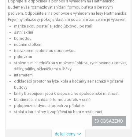
Dopřejte si odpočinek a pohodlí s výhledem na Hartmanicko.
Budeme vás rozmazlovat snídaní formou bufetu s čerstvým
pečivem. Odpočiňte si na pohovce s výhledem na lesy Hartmanicka.
Příjemný třílůžkový pokoj s vlastním sociálním zařízením je vybaven:
manželskou postelí a jednolůžkovou postelí
šatní skříní
komodou
nočním stolkem
televizorem s plochou obrazovkou
pohovkou
stolem s miniledničkou s možností ohřevu, rychlovarnou konvicí,
šálky, talířky, skleničkami a lžičky
internetem
odkladácí prostor na lyže, kola a kočárky se nachází v přízemí
budovy
knihy k zapůjčení jsou k dispozici ve společenské místnosti
kontinentální snídaně formou bufetu v ceně
polopenze o dvou chodech za příplatek
stolní a karetní hry k zapůjčení na baru v restauraci
OBSAZENO
detail ceny