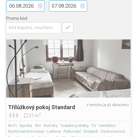
Promo kód
v termínu je již obsazeno
Třílůžkový pokoj Standard
2
21 m
Wi-Fi · Sprcha · WC · Ručníky · Toaletní potřeby · TV · Ventilátor ·
Rychlovarná konvice · Lednice · Parkování · Snídaně · Úschovna kol