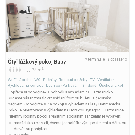
v termínu je již obsazeno
Čtyřlůžkový pokoj Baby
2
28 m
Wi-Fi · Sprcha · WC · Ručníky · Toaletní potřeby · TV · Ventilátor ·
Rychlovarná konvice · Lednice · Parkování · Snídaně · Úschovna kol
Dopřejte si odpočinek a pohodlí s výhledem na Hartmanicko.
Budeme vás rozmazlovat snídaní formou bufetu s čerstvým
pečivem. Odpočiňte si na pokoji s výhledem na lesy Hartmanicka.
Pokoj je orientovaný s výhledem na Horskou synagogu Hartmanice.
Příjemný rodinný pokoj s vlastním sociálním zařízením je vybaven:
manželskou postelí, dvěma jednolůžkovými postelemi a dětskou
dřevěnou postýlkou
pohovkou