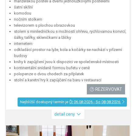
manželskou postelí a dvěmi jednolůžkovými postelemi
šatní skříní
komodou
nočním stolkem
televizorem s plochou obrazovkou
stolem s miniledničkou s možností ohřevu, rychlovarnou konvicí,
šálky, talířky, skleničkami a lžičky
internetem
odkladácí prostor na lyže, kola a kočárky se nachází v přízemí
budovy
knihy k zapůjčení jsou k dispozici ve společenské místnosti
kontinentální snídaně formou bufetu v ceně
polopenze o dvou chodech za příplatek
stolní a karetní hry k zapůjčení na baru v restauraci
REZERVOVAT
Nejbližší dostupný termín je
Čt 06.08.2026 - So 08.08.2026
detail ceny