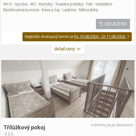
Wi-Fi · Sprcha · WC · Ručníky · Toaletní potřeby · Fén · Ventilátor ·
Rychlovarná konvice · Káva a čaj · Lednice · Mikrovlnka
OBSAZENO
Nejbližší dostupný termín je
Po 10.08.2026 - Út 11.08.2026
detail ceny
v termínu je již obsazeno
Třílůžkový pokoj