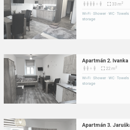
2
+
33 m
Wi-Fi · Shower · WC · Towels · 
storage
Apartmán 2. Ivanka
2
+
22 m
Wi-Fi · Shower · WC · Towels · 
storage
Apartmán 3. Jarušk