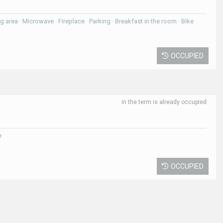
ning area · Microwave · Fireplace · Parking · Breakfast in the room · Bike
OCCUPIED
in the term is already occupied
e
OCCUPIED