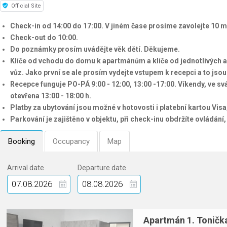
Official Site
Check-in od 14:00 do 17:00. V jiném čase prosíme zavolejte 10 
Check-out do 10:00.
Do poznámky prosím uvádějte věk dětí. Děkujeme.
Klíče od vchodu do domu k apartmánům a klíče od jednotlivých a
vůz. Jako první se ale prosím vydejte vstupem k recepci a to jso
Recepce funguje PO-PÁ 9:00 - 12:00, 13:00 -17:00. Víkendy, ve sv
otevřena 13:00 - 18:00 h.
Platby za ubytování jsou možné v hotovosti i platební kartou Vis
Parkování je zajištěno v objektu, při check-inu obdržíte ovládání
Booking
Occupancy
Map
Arrival date
Departure date
Apartmán 1. Toničk