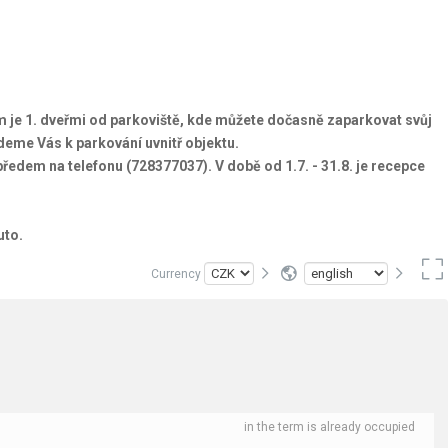
m je 1. dveřmi od parkoviště, kde můžete dočasně zaparkovat svůj
deme Vás k parkování uvnitř objektu.
i předem na telefonu (728377037). V době
od 1.7. - 31.8. je recepce
uto.
Currency
in the term is already occupied