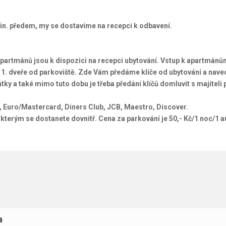
min. předem, my se dostavíme na recepci k odbavení.
partmánů jsou k dispozici na recepci ubytování. Vstup k apartmánů
u 1. dveře od parkoviště. Zde Vám předáme klíče od ubytování a nave
átky a také mimo tuto dobu je třeba předání klíčů domluvit s majitel
a, Euro/Mastercard, Diners Club, JCB, Maestro, Discover.
, kterým se dostanete dovnitř. Cena za parkování je 50,- Kč/1 noc/1 a
a