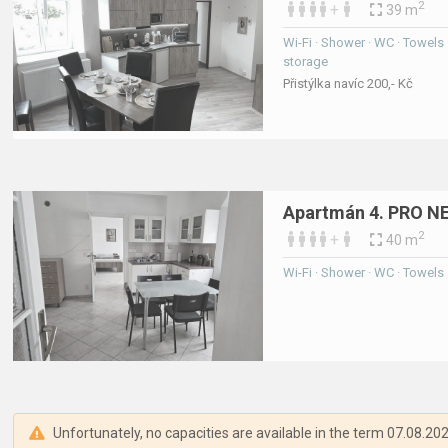
2
+
39 m
Wi-Fi · Shower · WC · Towels · 
storage
Přistýlka navíc 200,- Kč
Apartmán 4. PRO 
2
+
40 m
Wi-Fi · Shower · WC · Towels · 
Unfortunately, no capacities are available in the term 07.08.202