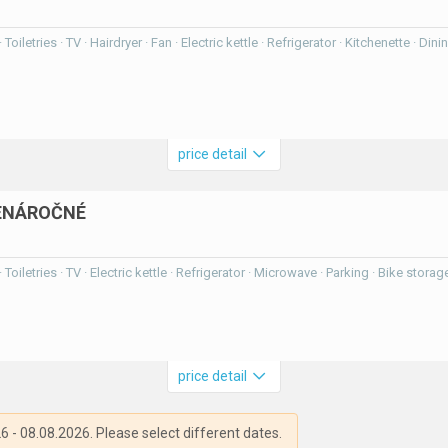
Toiletries · TV · Hairdryer · Fan · Electric kettle · Refrigerator · Kitchenette · Di
price detail
NENÁROČNÉ
Toiletries · TV · Electric kettle · Refrigerator · Microwave · Parking · Bike storag
price detail
6 - 08.08.2026. Please select different dates.