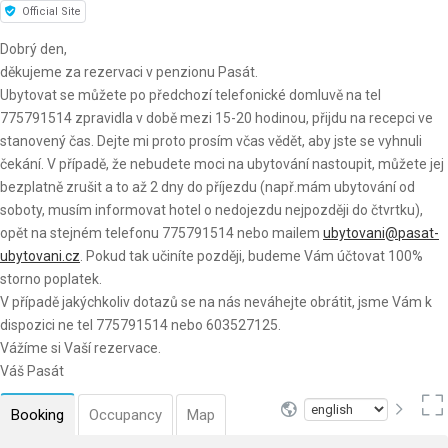
Official Site
Dobrý den,
děkujeme za rezervaci v penzionu Pasát.
Ubytovat se můžete po předchozí telefonické domluvě na tel
775791514 zpravidla v době mezi 15-20 hodinou, přijdu na recepci ve
stanovený čas. Dejte mi proto prosím včas vědět, aby jste se vyhnuli
čekání. V případě, že nebudete moci na ubytování nastoupit, můžete jej
bezplatně zrušit a to až 2 dny do příjezdu (např.mám ubytování od
soboty, musím informovat hotel o nedojezdu nejpozději do čtvrtku),
opět na stejném telefonu 775791514 nebo mailem
ubytovani@pasat-
ubytovani.cz
. Pokud tak učiníte později, budeme Vám účtovat 100%
storno poplatek.
V případě jakýchkoliv dotazů se na nás neváhejte obrátit, jsme Vám k
dispozici ne tel 775791514 nebo 603527125.
Vážíme si Vaší rezervace.
Váš Pasát
Booking
Occupancy
Map