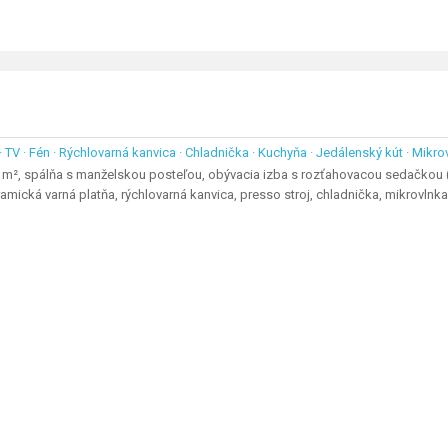
 · TV · Fén · Rýchlovarná kanvica · Chladnička · Kuchyňa · Jedálenský kút · Mikro
 m², spálňa s manželskou posteľou, obývacia izba s rozťahovacou sedačkou 
mická varná platňa, rýchlovarná kanvica, presso stroj, chladnička, mikrovlnk