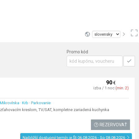
Promo kód
90
€
izba / 1 noc
(min. 2)
 Mikrovlnka · Krb · Parkovanie
rozťahovacím kreslom, TV/SAT, kompletne zariadená kuchynka
REZERVOVAŤ
Najbližší dostupný termín je
Št 06.08.2026 - So 08.08.2026