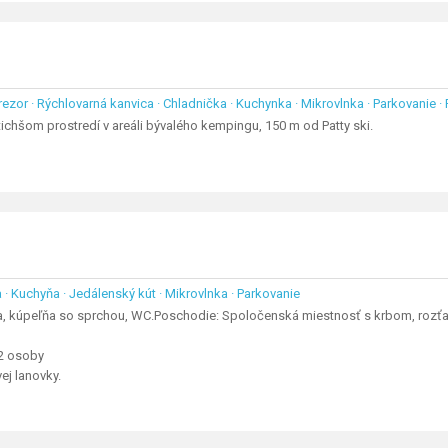
Trezor · Rýchlovarná kanvica · Chladnička · Kuchynka · Mikrovlnka · Parkovanie ·
ichšom prostredí v areáli bývalého kempingu, 150 m od Patty ski.
 · Kuchyňa · Jedálenský kút · Mikrovlnka · Parkovanie
, kúpeľňa so sprchou, WC.Poschodie: Spoločenská miestnosť s krbom, rozťaho
+2 osoby
vej lanovky.