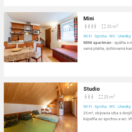
Mini
2
25 m
Wi-Fi · Sprcha · WC · Uteráky
MINI apartmán :
spálňa s m
varná platňa, rýchlovarná ka
Studio
2
25 m
Wi-Fi · Sprcha · WC · Uteráky
25 m², obývacia izba s dvoj
kúpeľňa so sprchou a wc. Vh