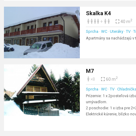
Skalka K4
2
+
40 m
Sprcha · WC · Uteráky · TV · 
Apartmány sa nachádzajú v t
M7
2
×8
60 m
Sprcha · WC · TV · Chladnička
Prízemie: 1 x
2posteľová izba
umývadlom.
2 poschodie: 1 x izba pre 2
Elektrické kúrenie, blízko no