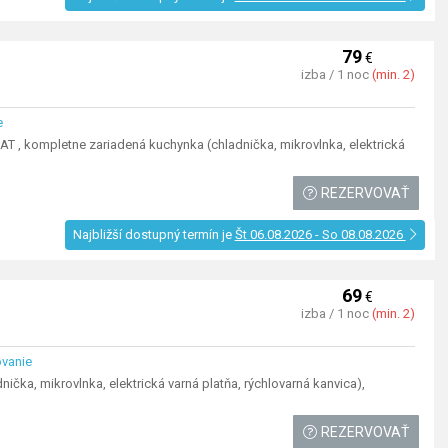
79
€
izba / 1 noc
(min. 2)
e
 , kompletne zariadená kuchynka (chladnička, mikrovlnka, elektrická
REZERVOVAŤ
Najbližší dostupný termín je
Št 06.08.2026 - So 08.08.2026
69
€
izba / 1 noc
(min. 2)
ovanie
ka, mikrovlnka, elektrická varná platňa, rýchlovarná kanvica),
REZERVOVAŤ