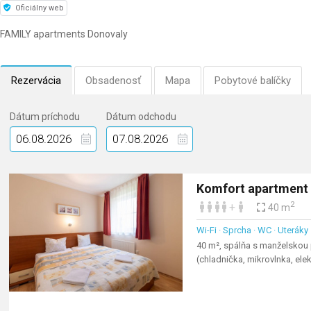
Oficiálny web
FAMILY apartments Donovaly
Rezervácia
Obsadenosť
Mapa
Pobytové balíčky
Dátum príchodu
Dátum odchodu
Komfort apartment
2
+
40 m
Wi-Fi · Sprcha · WC · Uteráky
40 m², spálňa s manželskou
(chladnička, mikrovlnka, ele