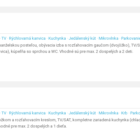
 · TV · Rýchlovarná kanvica · Kuchynka · Jedálenský kút · Mikrovlnka · Parkovani
anželskou posteľou, obývacia izba s rozťahovacím gaučom (dvojôžko), TV/SAT
nvica), kúpeľňa so sprchou a WC. Vhodné sú pre max. 2 dospelých a 2 deti.
 · TV · Rýchlovarná kanvica · Kuchynka · Jedálenský kút · Mikrovlnka · Krb · Park
lôžkom a rozťahovacím kreslom, TV/SAT, kompletne zariadená kuchynka (chladnič
odné pre max. 2 dospelých a 1 dieťa.