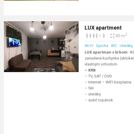
LUX apartment
2
+
40 m
Wi-Fi · Sprcha · WC · Uteráky
LUX apartman s krbom:
40
zariadená kuchynka (sklokera
vlastným vchodom.
– KRB
– TV, SAT / DVD
– Internet – WIFI bezplatne
– fén
– uteráky
– sušič topánok