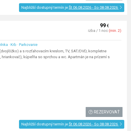
Najbližší dostupný termín je
Št 06.08.2026 - So 08.08.2026
99
€
izba / 1 noc
(min. 2)
vlnka · Krb · Parkovanie
(dvojlôžko) a s rozťahovacím kreslom, TV, SAT/DVD, kompletne
a, hriankovač), kúpeľňa so sprchou a wc. Apartmán je na prízemí s
REZERVOVAŤ
Najbližší dostupný termín je
Št 06.08.2026 - So 08.08.2026