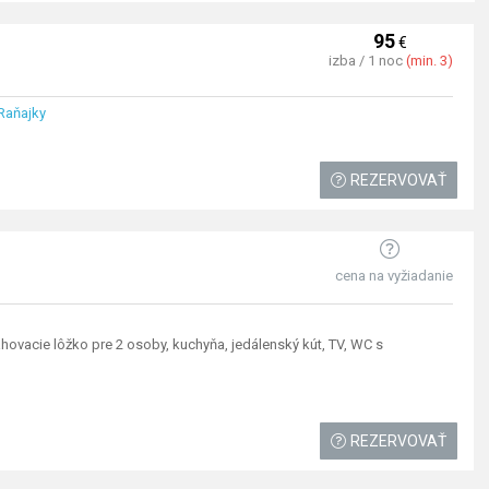
95
€
izba / 1 noc
(min. 3)
 Raňajky
REZERVOVAŤ
cena na vyžiadanie
vacie lôžko pre 2 osoby, kuchyňa, jedálenský kút, TV, WC s
REZERVOVAŤ