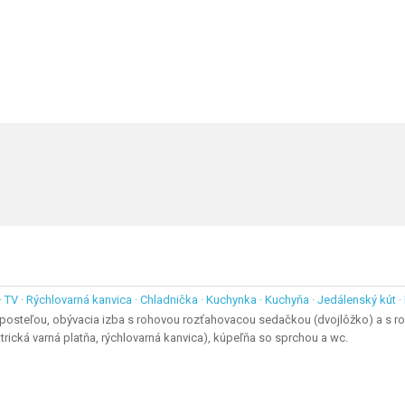
 · TV · Rýchlovarná kanvica · Chladnička · Kuchynka · Kuchyňa · Jedálenský kút ·
 posteľou, obývacia izba s rohovou rozťahovacou sedačkou (dvojlôžko) a s 
ktrická varná platňa, rýchlovarná kanvica), kúpeľňa so sprchou a wc.