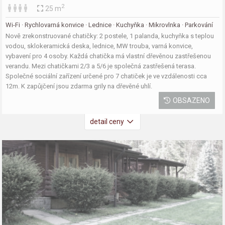
2
25 m
Wi-Fi · Rychlovarná konvice · Lednice · Kuchyňka · Mikrovlnka · Parkování
Nově zrekonstruované chatičky: 2 postele, 1 palanda, kuchyňka s teplou
vodou, sklokeramická deska, lednice, MW trouba, varná konvice,
vybavení pro 4 osoby. Každá chatička má vlastní dřevěnou zastřešenou
verandu. Mezi chatičkami 2/3 a 5/6 je společná zastřešená terasa.
Společné sociální zařízení určené pro 7 chatiček je ve vzdálenosti cca
12m. K zapůjčení jsou zdarma grily na dřevěné uhlí.
OBSAZENO
detail ceny