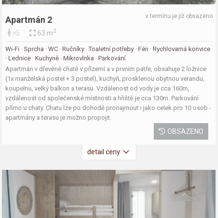
v termínu je již obsazeno
Apartmán 2
2
×5
63 m
Wi-Fi · Sprcha · WC · Ručníky · Toaletní potřeby · Fén · Rychlovarná konvice
· Lednice · Kuchyně · Mikrovlnka · Parkování
Apartmán v dřevěné chatě v přízemí a v prvním patře, obsahuje 2 ložnice
(1x manželská postel + 3 postel), kuchyň, prosklenou obytnou verandu,
koupelnu, velký balkon a terasu. Vzdálenost od vody je cca 160m,
vzdálenost od společenské místnosti a hřiště je cca 130m. Parkování
přímo u chaty. Chatu lze po dohodě pronajmout i jako celek pro 10 osob -
apartmány a terasu je možno propojit.
OBSAZENO
detail ceny