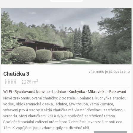
v termínu je již obsazeno
Chatička 3
2
25 m
Wi-Fi · Rychlovarná konvice · Lednice · Kuchyňka · Mikrovlnka · Parkování
Nově zrekonstruované chatičky: 2 postele, 1 palanda, kuchyňka s teplou
vodou, sklokeramická deska, lednice, MW trouba, varná konvice,
vybavení pro 4 osoby. Každá chatička má vlastní dřevěnou zastřešenou
verandu. Mezi chatičkami 2/3 a 5/6 je společná zastřešená terasa.
Společné sociální zařízení určené pro 7 chatiček je ve vzdálenosti cca
12m. K zapůjčení jsou zdarma grily na dřevěné uhlí.