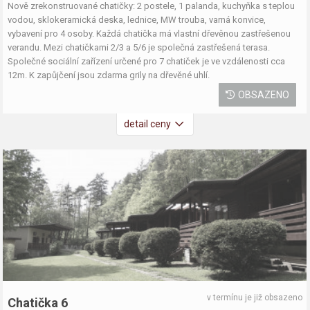
Nově zrekonstruované chatičky: 2 postele, 1 palanda, kuchyňka s teplou
vodou, sklokeramická deska, lednice, MW trouba, varná konvice,
vybavení pro 4 osoby. Každá chatička má vlastní dřevěnou zastřešenou
verandu. Mezi chatičkami 2/3 a 5/6 je společná zastřešená terasa.
Společné sociální zařízení určené pro 7 chatiček je ve vzdálenosti cca
12m. K zapůjčení jsou zdarma grily na dřevěné uhlí.
OBSAZENO
detail ceny
v termínu je již obsazeno
Chatička 6