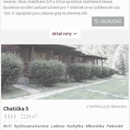
verandu. Mezi chatičkami 2/3 a 5/6 je společná zastřešená terasa.
Společné sociální zařízení určené pro 7 chatiček je ve vzdálenosti cca
12m. K zapůjčení jsou zdarma grily na dřevěné uhlí.
OBSAZENO
detail ceny
v termínu je již obsazeno
Chatička 5
2
25 m
Wi-Fi · Rychlovarná konvice · Lednice · Kuchyňka · Mikrovlnka · Parkování