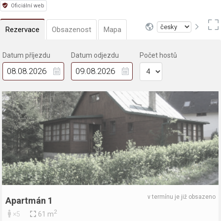
Oficiální web
Rezervace
Obsazenost
Mapa
Datum příjezdu
Datum odjezdu
Počet hostů
v termínu je již obsazeno
Apartmán 1
2
×5
61 m