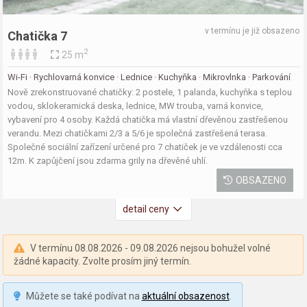
v termínu je již obsazeno
Chatička 7
2
25 m
Wi-Fi · Rychlovarná konvice · Lednice · Kuchyňka · Mikrovlnka · Parkování
Nově zrekonstruované chatičky: 2 postele, 1 palanda, kuchyňka s teplou
vodou, sklokeramická deska, lednice, MW trouba, varná konvice,
vybavení pro 4 osoby. Každá chatička má vlastní dřevěnou zastřešenou
verandu. Mezi chatičkami 2/3 a 5/6 je společná zastřešená terasa.
Společné sociální zařízení určené pro 7 chatiček je ve vzdálenosti cca
12m. K zapůjčení jsou zdarma grily na dřevěné uhlí.
OBSAZENO
detail ceny
V termínu 08.08.2026 - 09.08.2026 nejsou bohužel volné
žádné kapacity. Zvolte prosím jiný termín.
Můžete se také podívat na
aktuální obsazenost
.