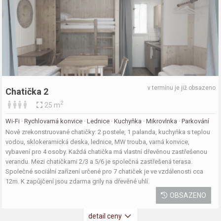
v termínu je již obsazeno
Chatička 2
2
25 m
Wi-Fi · Rychlovarná konvice · Lednice · Kuchyňka · Mikrovlnka · Parkování
Nově zrekonstruované chatičky: 2 postele, 1 palanda, kuchyňka s teplou
vodou, sklokeramická deska, lednice, MW trouba, varná konvice,
vybavení pro 4 osoby. Každá chatička má vlastní dřevěnou zastřešenou
verandu. Mezi chatičkami 2/3 a 5/6 je společná zastřešená terasa.
Společné sociální zařízení určené pro 7 chatiček je ve vzdálenosti cca
12m. K zapůjčení jsou zdarma grily na dřevěné uhlí.
OBSAZENO
detail ceny