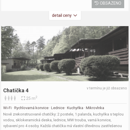
OBSAZENO
detail ceny
v termínu je již obsazeno
Chatička 4
2
25 m
Wi-Fi · Rychlovarná konvice · Lednice · Kuchyňka · Mikrovlnka
Nově zrekonstruované chatičky: 2 postele, 1 palanda, kuchyňka s teplou
vodou, sklokeramická deska, lednice, MW trouba, varná konvice,
vybavení pro 4 osoby. Každá chatička má vlastní dřevěnou zastřešenou