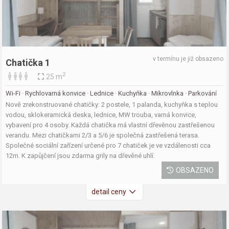
v termínu je již obsazeno
Chatička 1
2
25 m
Wi-Fi · Rychlovarná konvice · Lednice · Kuchyňka · Mikrovlnka · Parkování
Nově zrekonstruované chatičky: 2 postele, 1 palanda, kuchyňka s teplou
vodou, sklokeramická deska, lednice, MW trouba, varná konvice,
vybavení pro 4 osoby. Každá chatička má vlastní dřevěnou zastřešenou
verandu. Mezi chatičkami 2/3 a 5/6 je společná zastřešená terasa.
Společné sociální zařízení určené pro 7 chatiček je ve vzdálenosti cca
12m. K zapůjčení jsou zdarma grily na dřevěné uhlí.
OBSAZENO
detail ceny