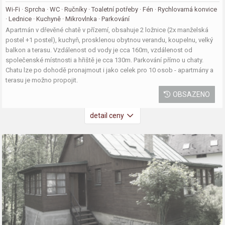
Wi-Fi · Sprcha · WC · Ručníky · Toaletní potřeby · Fén · Rychlovarná konvice
· Lednice · Kuchyně · Mikrovlnka · Parkování
Apartmán v dřevěné chatě v přízemí, obsahuje 2 ložnice (2x manželská
postel +1 postel), kuchyň, prosklenou obytnou verandu, koupelnu, velký
balkon a terasu. Vzdálenost od vody je cca 160m, vzdálenost od
společenské místnosti a hřiště je cca 130m. Parkování přímo u chaty.
Chatu lze po dohodě pronajmout i jako celek pro 10 osob - apartmány a
terasu je možno propojit.
OBSAZENO
detail ceny