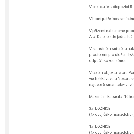
V chaletu je k dispozici 5
V horní patře jsou umíst
V přízemí nalezneme prost
Alp. Dále je zde jedna l
V samotném suterénu nale
prostorem pro uložení ly
odpočinkovou zónou.
V celém objektu je pro Vá
včetně kávovaru Nespressa
najdete 5 smart televizí v
Maximální kapacita: 10 lid
3x- LOŽNICE
(1x dvojlůžko manželské 
1x- LOŽNICE
(1x dvojlůžko manželské (