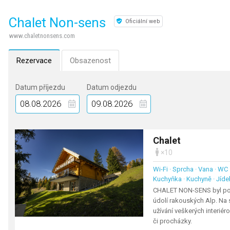
Chalet Non-sens
Oficiální web
www.chaletnonsens.com
Rezervace
Obsazenost
Datum příjezdu
Datum odjezdu
Chalet
×10
Wi-Fi · Sprcha · Vana · WC ·
Kuchyňka · Kuchyně · Jídel
CHALET NON-SENS byl post
údolí rakouských Alp. Na 
užívání veškerých interié
či procházky.