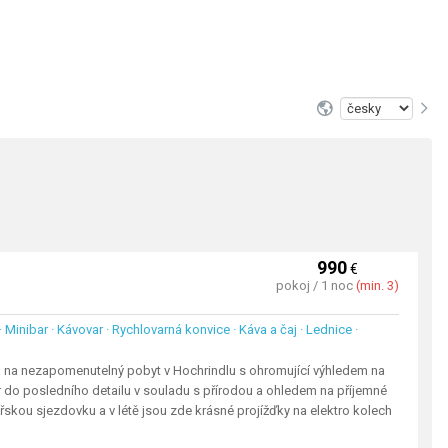
990
€
pokoj / 1 noc
(min. 3)
r · Minibar · Kávovar · Rychlovarná konvice · Káva a čaj · Lednice ·
ia na nezapomenutelný pobyt v Hochrindlu s ohromující výhledem na
ér do posledního detailu v souladu s přírodou a ohledem na příjemné
řskou sjezdovku a v létě jsou zde krásné projížďky na elektro kolech