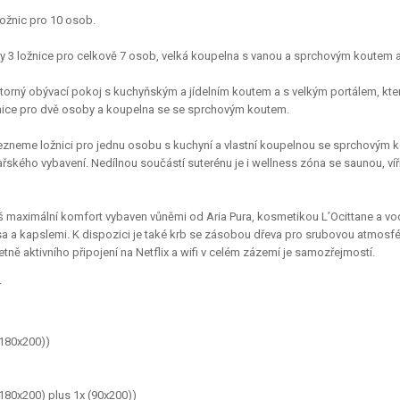
 ložnic pro 10 osob.
ěny 3 ložnice pro celkově 7 osob, velká koupelna s vanou a sprchovým koutem
orný obývací pokoj s kuchyňským a jídelním koutem a s velkým portálem, kter
ožnice pro dvě osoby a koupelna se se sprchovým koutem.
zneme ložnici pro jednu osobu s kuchyní a vlastní koupelnou se sprchovým k
žařského vybavení. Nedílnou součástí suterénu je i wellness zóna se saunou,
š maximální komfort vybaven vůněmi od Aria Pura, kosmetikou L’Ocittane a vo
 a kapslemi. K dispozici je také krb se zásobou dřeva pro srubovou atmosfér
četně aktivního připojení na Netflix a wifi v celém zázemí je samozřejmostí.
í
(180x200))
180x200) plus 1x (90x200))