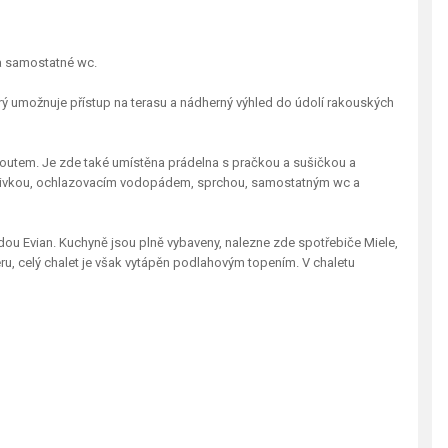
 a samostatné wc.
ý umožnuje přístup na terasu a nádherný výhled do údolí rakouských
outem. Je zde také umístěna prádelna s pračkou a sušičkou a
 vířivkou, ochlazovacím vodopádem, sprchou, samostatným wc a
dou Evian. Kuchyně jsou plně vybaveny, nalezne zde spotřebiče Miele,
u, celý chalet je však vytápěn podlahovým topením. V chaletu