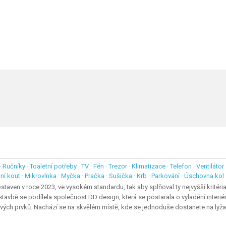
 Ručníky · Toaletní potřeby · TV · Fén · Trezor · Klimatizace · Telefon · Ventiláto
ní kout · Mikrovlnka · Myčka · Pračka · Sušička · Krb · Parkování · Úschovna kol
aven v roce 2023, ve vysokém standardu, tak aby splňoval ty nejvyšší kritér
stavbě se podílela společnost DD design, která se postarala o vyladění interi
rových prvků. Nachází se na skvělém místě, kde se jednoduše dostanete na lyža