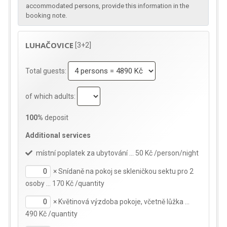
accommodated persons, provide this information in the
booking note.
LUHAČOVICE
[3+2]
Total guests:
of which adults:
100%
deposit
Additional services
místní poplatek za ubytování … 50 Kč /person/night
×
Snídaně na pokoj se skleničkou sektu pro 2
osoby … 170 Kč /quantity
×
Květinová výzdoba pokoje, včetně lůžka …
490 Kč /quantity