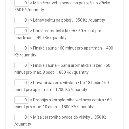
×
Mísa čerstvého ovoce na pokoj či do vířivky …
350 Kč /quantity
×
Láhev sektu na pokoj … 350 Kč /quantity
×
Parní aromatická lázeň • 60 minut pro
apartmán … 490 Kč /quantity
×
Finská sauna • 60 minut pro apartmán … 490
Kč /quantity
×
Finská sauna + parní aromatická lázeň • 60
minut pro max. 8 osob … 800 Kč /quantity
×
Privátní bazén s vířivkou • Po 18 hodině 60
minut pro apartmán … 1200 Kč /quantity
×
Pronájem kompletního wellness centra • 60
minut pro max. 10 osob … 1800 Kč /quantity
×
Mísa čerstvého ovoce do vířivky … 350 Kč
/quantity