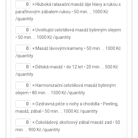
×
Hluboká ralaxační masáž šíje hlavy a rukou s
parafínovým zábalem rukou • 50 min. … 1000 Kč
/quantity
×
Uvolňující celotělová masáž bylinným olejem
• 50 min. … 1000 Kč /quantity
×
Masáž lávovými kameny • 50 min. … 1000 Kč
/quantity
×
Dětská masáž • do 12 let • 20 min. … 500 Kč
/quantity
×
Harmonizační celotělová masáž bylinným
olejem • 80 min. … 1500 Kč /quantity
×
Ozdravná péče o nohy a chodidla • Peeling,
masáž, zábal • 50 min. … 1000 Kč /quantity
×
Čokoládový, skořicový zábal masáž zad • 50
min. … 900 Kč /quantity