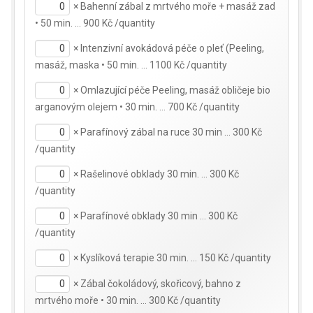
×
Bahenní zábal z mrtvého moře + masáž zad
• 50 min. … 900 Kč /quantity
×
Intenzivní avokádová péče o pleť (Peeling,
masáž, maska • 50 min. … 1100 Kč /quantity
×
Omlazující péče Peeling, masáž obličeje bio
arganovým olejem • 30 min. … 700 Kč /quantity
×
Parafínový zábal na ruce 30 min … 300 Kč
/quantity
×
Rašelinové obklady 30 min. … 300 Kč
/quantity
×
Parafínové obklady 30 min … 300 Kč
/quantity
×
Kyslíková terapie 30 min. … 150 Kč /quantity
×
Zábal čokoládový, skořicový, bahno z
mrtvého moře • 30 min. … 300 Kč /quantity