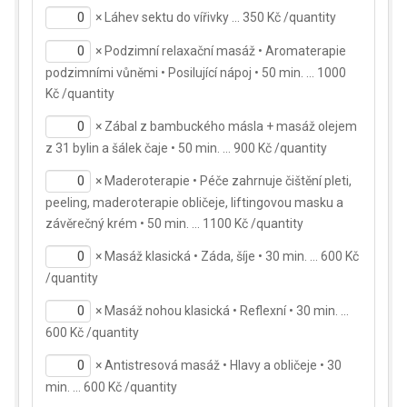
×
Láhev sektu do vířivky … 350 Kč /quantity
×
Podzimní relaxační masáž • Aromaterapie
podzimními vůněmi • Posilující nápoj • 50 min. … 1000
Kč /quantity
×
Zábal z bambuckého másla + masáž olejem
z 31 bylin a šálek čaje • 50 min. … 900 Kč /quantity
×
Maderoterapie • Péče zahrnuje čištění pleti,
peeling, maderoterapie obličeje, liftingovou masku a
závěrečný krém • 50 min. … 1100 Kč /quantity
×
Masáž klasická • Záda, šíje • 30 min. … 600 Kč
/quantity
×
Masáž nohou klasická • Reflexní • 30 min. …
600 Kč /quantity
×
Antistresová masáž • Hlavy a obličeje • 30
min. … 600 Kč /quantity