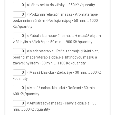
×
Láhev sektu do vířivky … 350 Kč /quantity
×
Podzimní relaxační masáž • Aromaterapie
podzimními vůněmi • Posilující nápoj • 50 min. … 1000
Kč /quantity
×
Zábal z bambuckého másla + masáž olejem
z 31 bylin a šálek čaje • 50 min. … 900 Kč /quantity
×
Maderoterapie • Péče zahrnuje čištění pleti,
peeling, maderoterapie obličeje, liftingovou masku a
závěrečný krém • 50 min. … 1100 Kč /quantity
×
Masáž klasická • Záda, šíje • 30 min. … 600 Kč
/quantity
×
Masáž nohou klasická • Reflexní • 30 min. …
600 Kč /quantity
×
Antistresová masáž • Hlavy a obličeje • 30
min. … 600 Kč /quantity