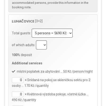
accommodated persons, provide this information in the
booking note.
LUHAČOVICE
[3+2]
Total guests:
of which adults:
100%
deposit
Additional services
místní poplatek za ubytování … 50 Kč /person/night
×
Snídaně na pokoj se skleničkou sektu pro 2
osoby … 170 Kč /quantity
×
Květinová výzdoba pokoje, včetně lůžka …
490 Kč /quantity