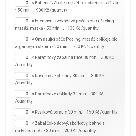
×
Bahenní zábal z mrtvého moře + masáž zad
• 50 min. … 900 Kč /quantity
×
Intenzivní avokádová péče o pleť (Peeling,
masáž, maska • 50 min. … 1100 Kč /quantity
×
Omlazující péče Peeling, masáž obličeje bio
arganovým olejem • 30 min. … 700 Kč /quantity
×
Parafínový zábal na ruce 30 min … 300 Kč
/quantity
×
Rašelinové obklady 30 min. … 300 Kč
/quantity
×
Parafínové obklady 30 min … 300 Kč
/quantity
×
Kyslíková terapie 30 min. … 150 Kč /quantity
×
Zábal čokoládový, skořicový, bahno z
mrtvého moře • 30 min. … 300 Kč /quantity