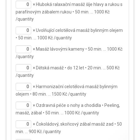
×
Hluboká ralaxační masáž šíje hlavy a rukou s
parafínovým zábalem rukou • 50 min. … 1000 Kč
/quantity
×
Uvolňující celotělová masáž bylinným olejem
• 50 min. … 1000 Kč /quantity
×
Masáž lávovými kameny • 50 min. … 1000 Kč
/quantity
×
Dětská masáž • do 12 let • 20 min. … 500 Kč
/quantity
×
Harmonizační celotělová masáž bylinným
olejem • 80 min. … 1500 Kč /quantity
×
Ozdravná péče o nohy a chodidla • Peeling,
masáž, zábal • 50 min. … 1000 Kč /quantity
×
Čokoládový, skořicový zábal masáž zad • 50
min. … 900 Kč /quantity