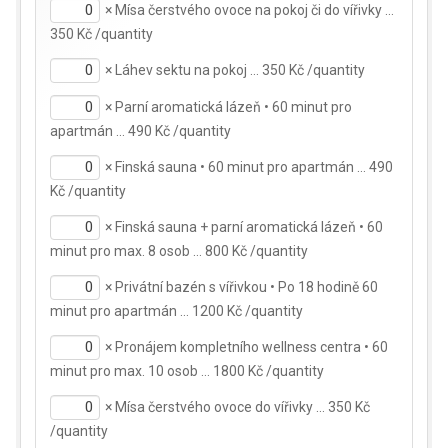
×
Mísa čerstvého ovoce na pokoj či do vířivky …
350 Kč /quantity
×
Láhev sektu na pokoj … 350 Kč /quantity
×
Parní aromatická lázeň • 60 minut pro
apartmán … 490 Kč /quantity
×
Finská sauna • 60 minut pro apartmán … 490
Kč /quantity
×
Finská sauna + parní aromatická lázeň • 60
minut pro max. 8 osob … 800 Kč /quantity
×
Privátní bazén s vířivkou • Po 18 hodině 60
minut pro apartmán … 1200 Kč /quantity
×
Pronájem kompletního wellness centra • 60
minut pro max. 10 osob … 1800 Kč /quantity
×
Mísa čerstvého ovoce do vířivky … 350 Kč
/quantity