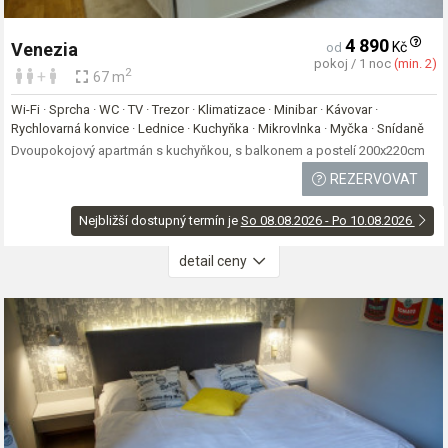
4 890
Kč
Venezia
od
pokoj / 1 noc
(min. 2)
2
+
67 m
Wi-Fi · Sprcha · WC · TV · Trezor · Klimatizace · Minibar · Kávovar ·
Rychlovarná konvice · Lednice · Kuchyňka · Mikrovlnka · Myčka · Snídaně
Dvoupokojový apartmán s kuchyňkou, s balkonem a postelí 200x220cm
REZERVOVAT
Nejbližší dostupný termín je
So 08.08.2026 - Po 10.08.2026
detail ceny