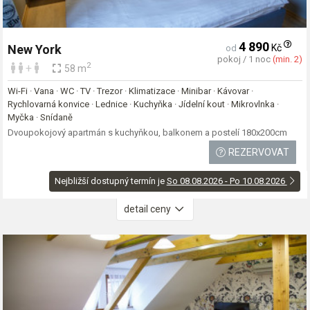
4 890
Kč
New York
od
pokoj / 1 noc
(min. 2)
2
+
58 m
Wi-Fi · Vana · WC · TV · Trezor · Klimatizace · Minibar · Kávovar ·
Rychlovarná konvice · Lednice · Kuchyňka · Jídelní kout · Mikrovlnka ·
Myčka · Snídaně
Dvoupokojový apartmán s kuchyňkou, balkonem a postelí 180x200cm
REZERVOVAT
Nejbližší dostupný termín je
So 08.08.2026 - Po 10.08.2026
detail ceny