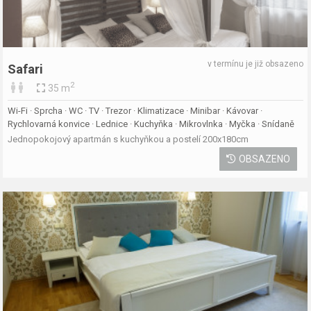
v termínu je již obsazeno
Safari
2
35 m
Wi-Fi · Sprcha · WC · TV · Trezor · Klimatizace · Minibar · Kávovar ·
Rychlovarná konvice · Lednice · Kuchyňka · Mikrovlnka · Myčka · Snídaně
Jednopokojový apartmán s kuchyňkou a postelí 200x180cm
OBSAZENO