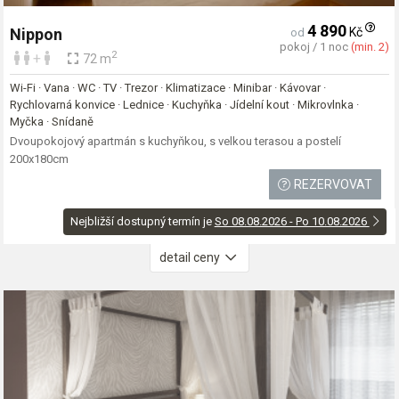
4 890
Kč
Nippon
od
pokoj / 1 noc
(min. 2)
2
+
72 m
Wi-Fi · Vana · WC · TV · Trezor · Klimatizace · Minibar · Kávovar ·
Rychlovarná konvice · Lednice · Kuchyňka · Jídelní kout · Mikrovlnka ·
Myčka · Snídaně
Dvoupokojový apartmán s kuchyňkou, s velkou terasou a postelí
200x180cm
REZERVOVAT
Nejbližší dostupný termín je
So 08.08.2026 - Po 10.08.2026
detail ceny