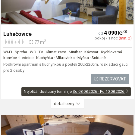
4 090
Kč
Luhačovice
od
pokoj / 1 noc
(min. 2)
2
+
77 m
Wi-Fi · Sprcha · WC · TV · Klimatizace · Minibar · Kávovar · Rychlovarná
konvice · Lednice · Kuchyňka · Mikrovlnka · Myčka · Snídaně
Podkrovní apartmán s kuchyňkou a postelí 200x220cm, rozkládací gauč
pro 2 osoby
REZERVOVAT
Nejbližší dostupný termín je
So 08.08.2026 - Po 10.08.2026
detail ceny