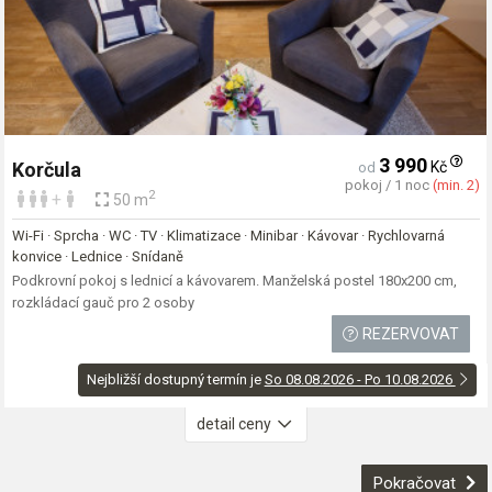
3 990
Kč
Korčula
od
pokoj / 1 noc
(min. 2)
2
+
50 m
Wi-Fi · Sprcha · WC · TV · Klimatizace · Minibar · Kávovar · Rychlovarná
konvice · Lednice · Snídaně
Podkrovní pokoj s lednicí a kávovarem. Manželská postel 180x200 cm,
rozkládací gauč pro 2 osoby
REZERVOVAT
Nejbližší dostupný termín je
So 08.08.2026 - Po 10.08.2026
detail ceny
Pokračovat