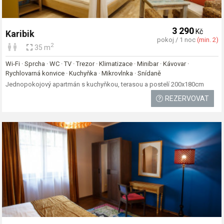
3 290
Kč
Karibik
pokoj / 1 noc
(min. 2)
2
35 m
Wi-Fi · Sprcha · WC · TV · Trezor · Klimatizace · Minibar · Kávovar ·
Rychlovarná konvice · Kuchyňka · Mikrovlnka · Snídaně
Jednopokojový apartmán s kuchyňkou, terasou a postelí 200x180cm
REZERVOVAT