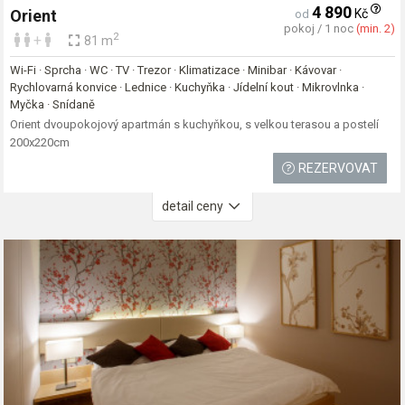
4 890
Kč
Orient
od
pokoj / 1 noc
(min. 2)
2
+
81 m
Wi-Fi · Sprcha · WC · TV · Trezor · Klimatizace · Minibar · Kávovar ·
Rychlovarná konvice · Lednice · Kuchyňka · Jídelní kout · Mikrovlnka ·
Myčka · Snídaně
Orient dvoupokojový apartmán s kuchyňkou, s velkou terasou a postelí
200x220cm
REZERVOVAT
detail ceny