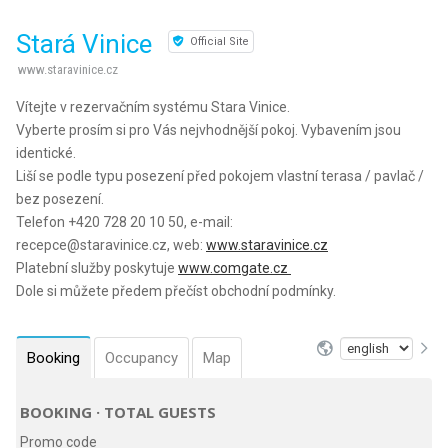
Stará Vinice
Official Site
www.staravinice.cz
Vítejte v rezervačním systému Stara Vinice.
Vyberte prosím si pro Vás nejvhodnější pokoj. Vybavením jsou
identické.
Liší se podle typu posezení před pokojem vlastní terasa / pavlač /
bez posezení.
Telefon +420 728 20 10 50, e-mail:
recepce@staravinice.cz, web:
www.staravinice.cz
Platební služby poskytuje
www.comgate.cz
Dole si můžete předem přečíst obchodní podmínky.
Booking
Occupancy
Map
BOOKING · TOTAL GUESTS
Promo code