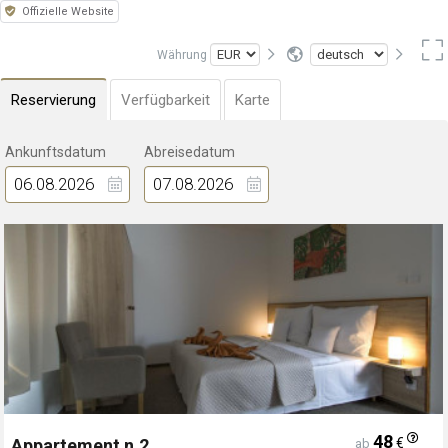
Offizielle Website
Währung
Reservierung
Verfügbarkeit
Karte
Ankunftsdatum
Abreisedatum
48
€
Appartement n.2
ab