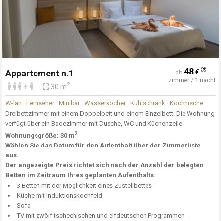
48
€
Appartement n.1
ab
zimmer / 1 nacht
2
+
30 m
W-lan · Fernseher · Minibar · Wasserkocher · Kühlschrank · Kochnische
Dreibettzimmer mit einem Doppelbett und einem Einzelbett. Die Wohnung
verfügt über ein Badezimmer mit Dusche, WC und Küchenzeile.
2
Wohnungsgröße: 30 m
Wählen Sie das Datum für den Aufenthalt über der Zimmerliste
aus.
Der angezeigte Preis richtet sich nach der Anzahl der belegten
Betten im Zeitraum Ihres geplanten Aufenthalts.
3 Betten mit der Möglichkeit eines Zustellbettes
Küche mit Induktionskochfeld
Sofa
TV mit zwölf tschechischen und elfdeutschen Programmen