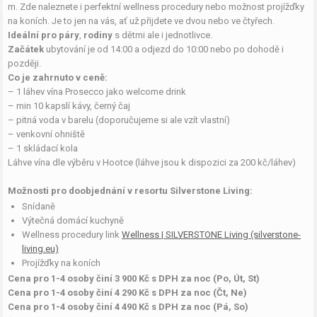
m. Zde naleznete i perfektní wellness procedury nebo možnost projížďky
na koních. Je to jen na vás, ať už přijdete ve dvou nebo ve čtyřech.
Ideální pro páry
,
rodiny
s dětmi ale i jednotlivce.
Začátek
ubytování je od 14:00 a odjezd do 10:00 nebo po dohodě i
později.
Co je zahrnuto v ceně:
– 1 láhev vína Prosecco jako welcome drink
– min 10 kapslí kávy, černý čaj
– pitná voda v barelu (doporučujeme si ale vzít vlastní)
– venkovní ohniště
– 1 skládací kola
Láhve vína dle výběru v Hootce (láhve jsou k dispozici za 200 kč/láhev)
Možnosti pro doobjednání v resortu Silverstone Living:
Snídaně
Výtečná domácí kuchyně
Wellness procedury link
Wellness | SILVERSTONE Living (silverstone-
living.eu)
Projížďky na koních
Cena pro 1-4 osoby činí 3 900 Kč s DPH za noc (Po, Út, St)
Cena pro 1-4 osoby činí 4 290 Kč s DPH za noc (Čt, Ne)
Cena pro 1-4 osoby činí 4 490 Kč s DPH za noc (Pá, So)