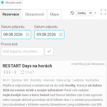
Oficiální web
Rezervace
Obsazenost
Mapa
Datum příjezdu
Datum odjezdu
Promo kód
v termínu je již obsazeno
RESTART Days na horách
2
+
17 m
Wi-Fi · Sprcha · WC · Ručníky · Kávovar · Káva a čaj · Lednice · Kuchyňka
Přijďte si odpočinout a restartovat se do naší
Hootky
, která je
od dubna
2024 na novém místě s novým výhledem!
Právě zde zažijete
nejkrásnější noci s tisíci hvězd
nad hlavou! Můžete zde zcela vypnout
nebo naopak aktivně poznávat okolí během dne. I o snídani je postaráno,
lze ji doobědnat v blízkém resortu Silverstone Living vzdáleném cca 300