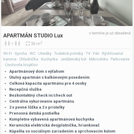
v termíne je už obsadené
APARTMÁN STUDIO Lux
2
+
36 m
Wi-Fi · Sprcha · WC · Uteráky · Toaletné potreby · TV · Fén · Rýchlovarná
kanvica · Chladnička · Kuchynka · Jedálenský kút · Mikrovlnka · Parkovanie
· Úschovňa bicyklov
Apartmánový dom s výťahom
Útulný apartmán s balkónovým posedením
Celková kapacita apartmánu pre 4 osoby
Recepčná služba
Bezkontaktný check in/check out
Centrálne vykurovanie apartmánu
2 x pevné lôžka a 2 x prístelky
Prenosná detská postieľka
Kompletne vybavená apartmánová kuchynka
Keramická elektrická dvojplatnička, hriankovač
Kúpelňa so sociálnym zariadením a sprchovacím kútom