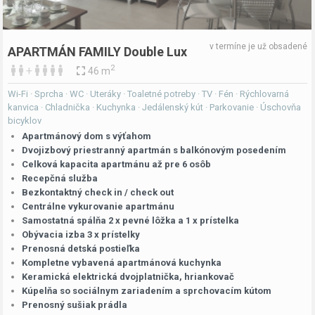
v termíne je už obsadené
APARTMÁN FAMILY Double Lux
2
+
46 m
Wi-Fi · Sprcha · WC · Uteráky · Toaletné potreby · TV · Fén · Rýchlovarná
kanvica · Chladnička · Kuchynka · Jedálenský kút · Parkovanie · Úschovňa
bicyklov
Apartmánový dom s výťahom
Dvojizbový priestranný apartmán s balkónovým posedením
Celková kapacita apartmánu až pre 6 osôb
Recepčná služba
Bezkontaktný check in / check out
Centrálne vykurovanie apartmánu
Samostatná spálňa 2 x pevné lôžka a 1 x prístelka
Obývacia izba 3 x prístelky
Prenosná detská postieľka
Kompletne vybavená apartmánová kuchynka
Keramická elektrická dvojplatnička, hriankovač
Kúpelňa so sociálnym zariadením a sprchovacím kútom
Prenosný sušiak prádla