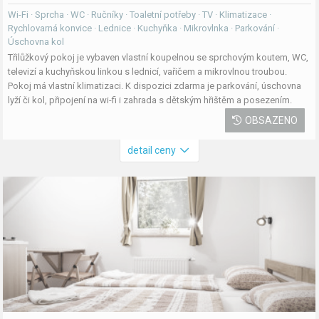
Wi-Fi · Sprcha · WC · Ručníky · Toaletní potřeby · TV · Klimatizace ·
Rychlovarná konvice · Lednice · Kuchyňka · Mikrovlnka · Parkování ·
Úschovna kol
Třilůžkový pokoj je vybaven vlastní koupelnou se sprchovým koutem, WC,
televizí a kuchyňskou linkou s lednicí, vařičem a mikrovlnou troubou.
Pokoj má vlastní klimatizaci. K dispozici zdarma je parkování, úschovna
lyží či kol, připojení na wi-fi i zahrada s dětským hřištěm a posezením.
OBSAZENO
detail ceny