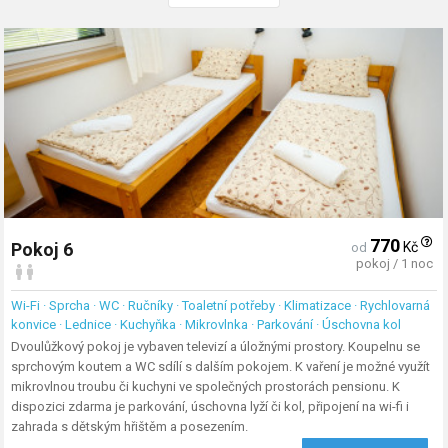
770
Kč
Pokoj 6
od
pokoj / 1 noc
Wi-Fi · Sprcha · WC · Ručníky · Toaletní potřeby · Klimatizace · Rychlovarná
konvice · Lednice · Kuchyňka · Mikrovlnka · Parkování · Úschovna kol
Dvoulůžkový pokoj je vybaven televizí a úložnými prostory. Koupelnu se
sprchovým koutem a WC sdílí s dalším pokojem. K vaření je možné využít
mikrovlnou troubu či kuchyni ve společných prostorách pensionu. K
dispozici zdarma je parkování, úschovna lyží či kol, připojení na wi-fi i
zahrada s dětským hřištěm a posezením.