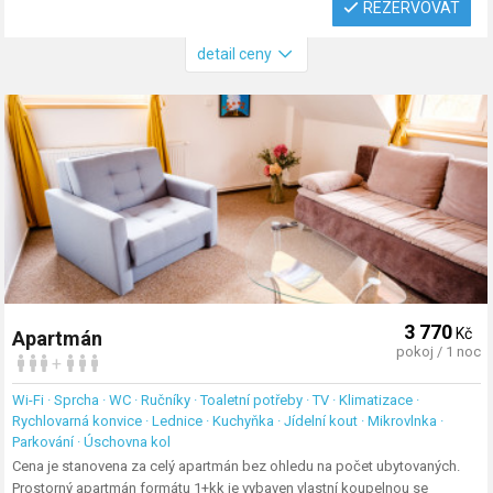
REZERVOVAT
detail ceny
3 770
Kč
Apartmán
pokoj / 1 noc
+
Wi-Fi · Sprcha · WC · Ručníky · Toaletní potřeby · TV · Klimatizace ·
Rychlovarná konvice · Lednice · Kuchyňka · Jídelní kout · Mikrovlnka ·
Parkování · Úschovna kol
Cena je stanovena za celý apartmán bez ohledu na počet ubytovaných.
Prostorný apartmán formátu 1+kk je vybaven vlastní koupelnou se