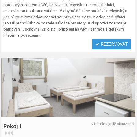
sprchovým koutem a WC, televizí a kuchyňskou linkou s lednicí,
mikrovlnnou troubou a vařičem. V obytné části se nachází kuchyňský a
jídelní kout, rozkládací sedací souprava a televize. V oddělené ložnici
jsou tři jednolůžkové postele a úložné prostory. K dispozici zdarma je
parkování, úschovna lyží či kol, připojení na wi-fi i zahrada s dětským
hřištěm a posezením.
REZERVOVAT
v termínu je již obsazeno
Pokoj 1