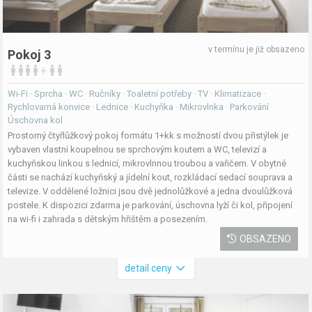
v termínu je již obsazeno
Pokoj 3
+
Wi-Fi · Sprcha · WC · Ručníky · Toaletní potřeby · TV · Klimatizace ·
Rychlovarná konvice · Lednice · Kuchyňka · Mikrovlnka · Parkování ·
Úschovna kol
Prostorný čtyřlůžkový pokoj formátu 1+kk s možností dvou přistýlek je
vybaven vlastní koupelnou se sprchovým koutem a WC, televizí a
kuchyňskou linkou s lednicí, mikrovlnnou troubou a vařičem. V obytné
části se nachází kuchyňský a jídelní kout, rozkládací sedací souprava a
televize. V oddělené ložnici jsou dvě jednolůžkové a jedna dvoulůžková
postele. K dispozici zdarma je parkování, úschovna lyží či kol, připojení
na wi-fi i zahrada s dětským hřištěm a posezením.
OBSAZENO
detail ceny