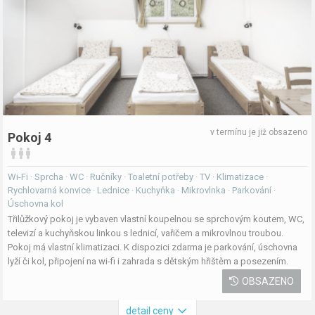
v termínu je již obsazeno
Pokoj 4
Wi-Fi · Sprcha · WC · Ručníky · Toaletní potřeby · TV · Klimatizace ·
Rychlovarná konvice · Lednice · Kuchyňka · Mikrovlnka · Parkování ·
Úschovna kol
Třilůžkový pokoj je vybaven vlastní koupelnou se sprchovým koutem, WC,
televizí a kuchyňskou linkou s lednicí, vařičem a mikrovlnou troubou.
Pokoj má vlastní klimatizaci. K dispozici zdarma je parkování, úschovna
lyží či kol, připojení na wi-fi i zahrada s dětským hřištěm a posezením.
OBSAZENO
detail ceny