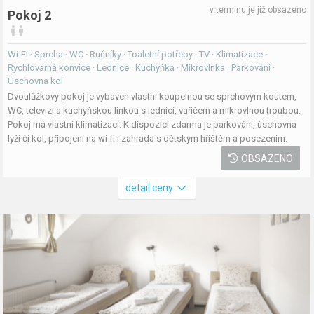
v termínu je již obsazeno
Pokoj 2
Wi-Fi · Sprcha · WC · Ručníky · Toaletní potřeby · TV · Klimatizace ·
Rychlovarná konvice · Lednice · Kuchyňka · Mikrovlnka · Parkování ·
Úschovna kol
Dvoulůžkový pokoj je vybaven vlastní koupelnou se sprchovým koutem,
WC, televizí a kuchyňskou linkou s lednicí, vařičem a mikrovlnou troubou.
Pokoj má vlastní klimatizaci. K dispozici zdarma je parkování, úschovna
lyží či kol, připojení na wi-fi i zahrada s dětským hřištěm a posezením.
OBSAZENO
detail ceny