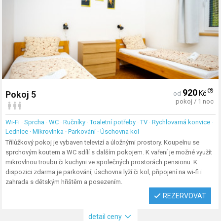
920
Kč
Pokoj 5
od
pokoj / 1 noc
Wi-Fi · Sprcha · WC · Ručníky · Toaletní potřeby · TV · Rychlovarná konvice ·
Lednice · Mikrovlnka · Parkování · Úschovna kol
Třílůžkový pokoj je vybaven televizí a úložnými prostory. Koupelnu se
sprchovým koutem a WC sdílí s dalším pokojem. K vaření je možné využít
mikrovlnou troubu či kuchyni ve společných prostorách pensionu. K
dispozici zdarma je parkování, úschovna lyží či kol, připojení na wi-fi i
zahrada s dětským hřištěm a posezením.
REZERVOVAT
detail ceny