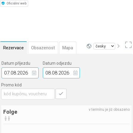
Oficiální web
Pokud máte zájem o pobyt na jednu noc,
kontaktujte nás pomocí e-mailu
folge@email.cz
Příplatek je +400 Kč
Rezervace
Obsazenost
Mapa
Datum příjezdu
Datum odjezdu
Promo kód
v termínu je již obsazeno
Folge