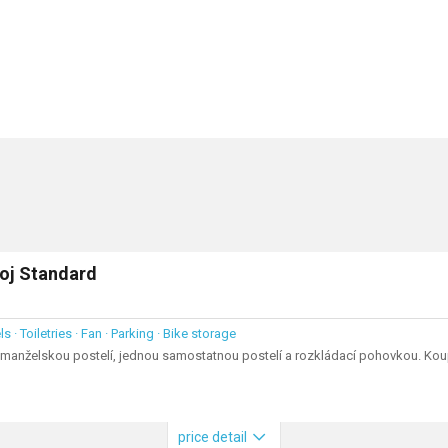
koj Standard
s · Toiletries · Fan · Parking · Bike storage
u manželskou postelí, jednou samostatnou postelí a rozkládací pohovkou. Ko
price detail