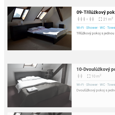
09-Třílůžkový po
2
+
21 m
Wi-Fi · Shower · WC · Towel
Třílůžkový pokoj s jedno
10-Dvoulůžkový p
2
10 m
Wi-Fi · Shower · WC · Towel
Dvoulůžkový pokoj s jed