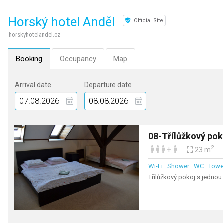
Horský hotel Anděl
Official Site
horskyhotelandel.cz
Booking
Occupancy
Map
Arrival date
Departure date
08-Třílůžkový po
2
+
23 m
Wi-Fi · Shower · WC · Towel
Třílůžkový pokoj s jedno