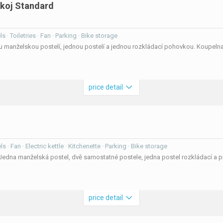
okoj Standard
s · Toiletries · Fan · Parking · Bike storage
ou manželskou postelí, jednou postelí a jednou rozkládací pohovkou. Koupel
price detail
s · Fan · Electric kettle · Kitchenette · Parking · Bike storage
 Jedna manželská postel, dvě samostatné postele, jedna postel rozkládací a 
price detail