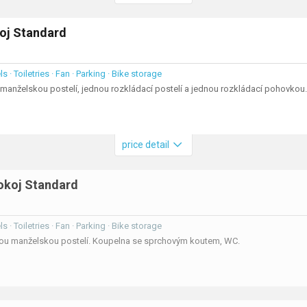
koj Standard
s · Toiletries · Fan · Parking · Bike storage
u manželskou postelí, jednou rozkládací postelí a jednou rozkládací pohovk
price detail
okoj Standard
s · Toiletries · Fan · Parking · Bike storage
nou manželskou postelí. Koupelna se sprchovým koutem, WC.