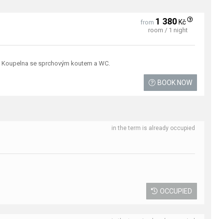
1 380
Kč
from
room / 1 night
ou. Koupelna se sprchovým koutem a WC.
BOOK NOW
in the term is already occupied
OCCUPIED