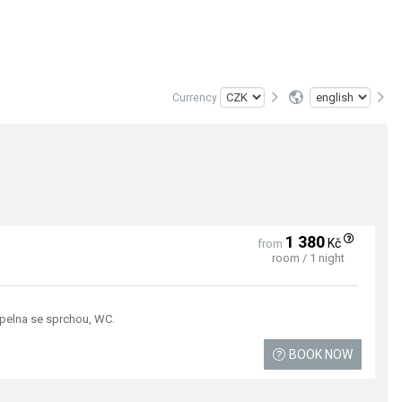
Currency
1 380
Kč
from
room / 1 night
upelna se sprchou, WC.
BOOK NOW