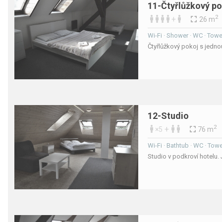
11-Čtyřlůžkový p
2
+
26 m
Wi-Fi · Shower · WC · Towel
Čtyřlůžkový pokoj s jedn
12-Studio
2
+
×5
76 m
Wi-Fi · Bathtub · WC · Towel
Studio v podkroví hotelu.