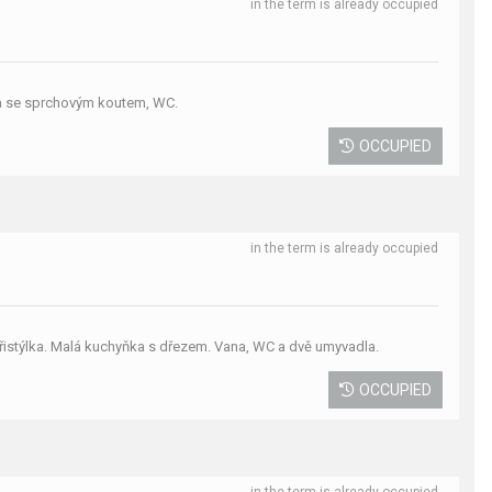
in the term is already occupied
na se sprchovým koutem, WC.
OCCUPIED
in the term is already occupied
přistýlka. Malá kuchyňka s dřezem. Vana, WC a dvě umyvadla.
OCCUPIED