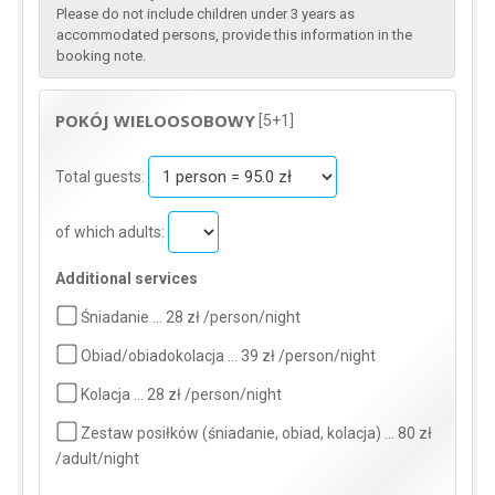
Please do not include children under 3 years as
accommodated persons, provide this information in the
booking note.
POKÓJ WIELOOSOBOWY
[5+1]
Total guests:
of which adults:
Additional services
Śniadanie … 28 zł /person/night
Obiad/obiadokolacja … 39 zł /person/night
Kolacja … 28 zł /person/night
Zestaw posiłków (śniadanie, obiad, kolacja) … 80 zł
/adult/night