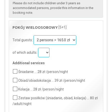
Please do not include children under 3 years as
accommodated persons, provide this information in the
booking note.
POKÓJ WIELOOSOBOWY
[5+1]
Total guests:
of which adults:
Additional services
Śniadanie … 28 zł /person/night
Obiad/obiadokolacja … 39 zł /person/night
Kolacja … 28 zł /person/night
Zestaw posiłków (śniadanie, obiad, kolacja) … 80 zł
/adult/night