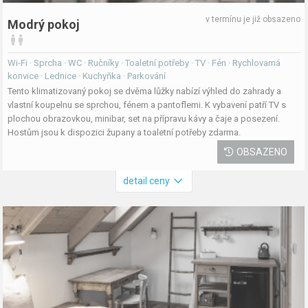
v termínu je již obsazeno
Modrý pokoj
Wi-Fi · Sprcha · WC · Ručníky · Toaletní potřeby · TV · Fén · Rychlovarná
konvice · Lednice · Kuchyňka · Parkování
Tento klimatizovaný pokoj se dvěma lůžky nabízí výhled do zahrady a
vlastní koupelnu se sprchou, fénem a pantoflemi. K vybavení patří TV s
plochou obrazovkou, minibar, set na přípravu kávy a čaje a posezení.
Hostům jsou k dispozici župany a toaletní potřeby zdarma.
OBSAZENO
detail ceny