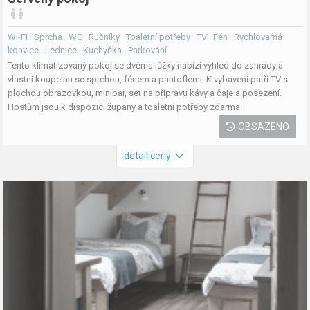
Wi-Fi · Sprcha · WC · Ručníky · Toaletní potřeby · TV · Fén · Rychlovarná
konvice · Lednice · Kuchyňka · Parkování
Tento klimatizovaný pokoj se dvěma lůžky nabízí výhled do zahrady a
vlastní koupelnu se sprchou, fénem a pantoflemi. K vybavení patří TV s
plochou obrazovkou, minibar, set na přípravu kávy a čaje a posezení.
Hostům jsou k dispozici župany a toaletní potřeby zdarma.
OBSAZENO
detail ceny