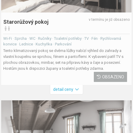
v termínu je již obsazeno
Starorůžový pokoj
Wi-Fi · Sprcha · WC · Ručníky · Toaletní potřeby · TV · Fén · Rychlovarná
konvice · Lednice · Kuchyňka · Parkování
Tento klimatizovaný pokoj se dvěma lůžky nabízí výhled do zahrady a
vlastní koupelnu se sprchou, fénem a pantoflemi. K vybavení patří TV s
plochou obrazovkou, minibar, set na přípravu kávy a čaje a posezení.
Hostům jsou k dispozici župany a toaletní potřeby zdarma.
OBSAZENO
detail ceny