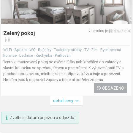
v termínu je již obsazeno
Zelený pokoj
Wi-Fi · Sprcha · WC · Ručníky · Toaletní potřeby · TV · Fén · Rychlovarná
konvice · Lednice · Kuchyňka · Parkování
Tento klimatizovaný pokoj se dvěma lůžky nabízí výhled do zahrady a
vlastní koupelnu se sprchou, fénem a pantoflemi. K vybavení patří TV s
plochou obrazovkou, minibar, set na přípravu kávy a čaje a posezení.
Hostům jsou k dispozici župany a toaletní potřeby zdarma.
OBSAZENO
detail ceny
Zvolte si datum příjezdu a odjezdu