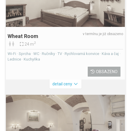
v termínu je již obsazeno
Wheat Room
2
24 m
Wi-Fi · Sprcha · WC · Ručníky · TV · Rychlovarná konvice · Káva a čaj ·
Lednice · Kuchyňka
OBSAZENO
detail ceny