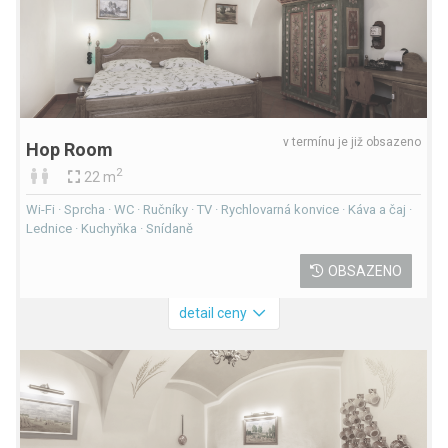
v termínu je již obsazeno
Hop Room
2
22 m
Wi-Fi · Sprcha · WC · Ručníky · TV · Rychlovarná konvice · Káva a čaj ·
Lednice · Kuchyňka · Snídaně
OBSAZENO
detail ceny