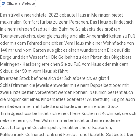
Offizielle Website
Das stilvoll eingerichtete, 2022 gebaute Haus in Meiringen bietet
maximalen Komfort für bis zu zehn Personen. Das Haus befindet sich
in einem ruhigen Stadtteil, der Balm heißt, abseits des größten
Touristenverkehrs, aber gleichzeitig sind alle Annehmlichkeiten zu Fuß
oder mit dem Fahrrad erreichbar. Vom Haus mit einer Wohnfläche von
140 m² und vom Garten aus gibt es einen wunderbaren Blick auf die
Berge und den Wasserfall. Die Seilbahn zu den Pisten des Skigebiets
Meiringen - Hasliberg erreichen Sie zu Fuß vom Haus oder mit dem
Skibus, der 50 m vom Haus abfährt.
Im ersten Stock befindet sich der Schlafbereich, es gibt 4
Schlafzimmer, die jeweils entweder mit einem Doppelbett oder mit
zwei Einzelbetten vorbereitet werden können. Natürlich besteht auch
die Möglichkeit eines Kinderbettes oder einer Aufbettung. Es gibt auch
ein Badezimmer mit Toilette und Badewanne im ersten Stock.
Im Erdgeschoss befindet sich eine offene Küche mit Kochinsel, die sich
neben einem großen Wohnzimmer befindet und eine moderne
Ausstattung mit Geschirrspüler, Induktionsherd, Backofen,
Kühlschrank, Gefrierschrank und Fondue- und Raclette-Set bietet. Der