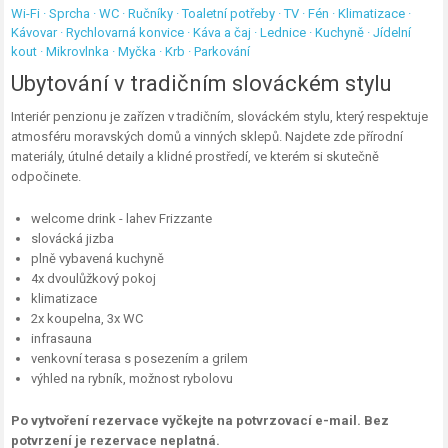
Wi-Fi · Sprcha · WC · Ručníky · Toaletní potřeby · TV · Fén · Klimatizace ·
Kávovar · Rychlovarná konvice · Káva a čaj · Lednice · Kuchyně · Jídelní
kout · Mikrovlnka · Myčka · Krb · Parkování
Ubytování v tradičním slováckém stylu
Interiér penzionu je zařízen v tradičním, slováckém stylu, který respektuje
atmosféru moravských domů a vinných sklepů. Najdete zde přírodní
materiály, útulné detaily a klidné prostředí, ve kterém si skutečně
odpočinete.
welcome drink - lahev Frizzante
slovácká jizba
plně vybavená kuchyně
4x dvoulůžkový pokoj
klimatizace
2x koupelna, 3x WC
infrasauna
venkovní terasa s posezením a grilem
výhled na rybník, možnost rybolovu
Po vytvoření rezervace vyčkejte na potvrzovací e-mail. Bez
potvrzení je rezervace neplatná.