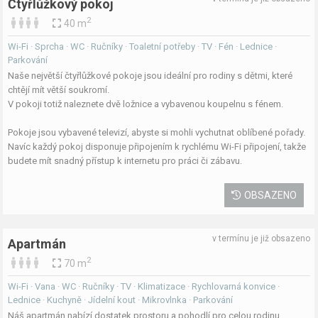
Čtyřlůžkový pokoj
2
40 m
Wi-Fi · Sprcha · WC · Ručníky · Toaletní potřeby · TV · Fén · Lednice ·
Parkování
Naše největší čtyřlůžkové pokoje jsou ideální pro rodiny s dětmi, které
chtějí mít větší soukromí.
V pokoji totiž naleznete dvě ložnice a vybavenou koupelnu s fénem.
Pokoje jsou vybavené televizí, abyste si mohli vychutnat oblíbené pořady.
Navíc každý pokoj disponuje připojením k rychlému Wi-Fi připojení, takže
budete mít snadný přístup k internetu pro práci či zábavu.
OBSAZENO
v termínu je již obsazeno
Apartmán
2
70 m
Wi-Fi · Vana · WC · Ručníky · TV · Klimatizace · Rychlovarná konvice ·
Lednice · Kuchyně · Jídelní kout · Mikrovlnka · Parkování
Náš apartmán nabízí dostatek prostoru a pohodlí pro celou rodinu.