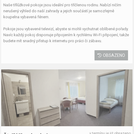
Naše třílůžkové pokoje jsou ideální pro tříčlenou rodinu. Nabízí ničím
nerušený výhled do naší zahrady a jejich součástí je samozřejmě
koupelna vybavená fénem.
Pokoje jsou vybavené televizí, abyste si mohli vychutnat oblíbené pořady.
Navíc každý pokoj disponuje připojením k rychlému Wi-Fi připojení, takže
budete mít snadný přístup k internetu pro práci či zábavu.
OBSAZENO
v termínu je již obsazeno