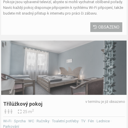
Pokoje jsou vybavené televizí, abyste si mohli vychutnat oblíbené pořady.
Navíc každý pokoj disponuje připojením k rychlému Wi-Fi připojení, takže
budete mít snadný přístup k internetu pro práci či zábavu.
OBSAZENO
v termínu je již obsazeno
Třílůžkový pokoj
2
25 m
Wi-Fi · Sprcha · WC · Ručníky · Toaletní potřeby · TV · Fén · Lednice ·
Parkování