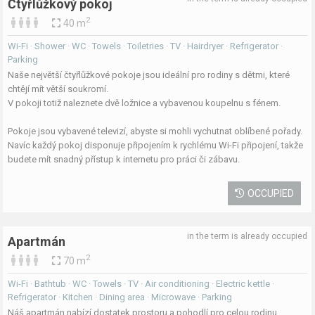
Čtyřlůžkový pokoj
2
40 m
Wi-Fi · Shower · WC · Towels · Toiletries · TV · Hairdryer · Refrigerator ·
Parking
Naše největší čtyřlůžkové pokoje jsou ideální pro rodiny s dětmi, které
chtějí mít větší soukromí.
V pokoji totiž naleznete dvě ložnice a vybavenou koupelnu s fénem.
Pokoje jsou vybavené televizí, abyste si mohli vychutnat oblíbené pořady.
Navíc každý pokoj disponuje připojením k rychlému Wi-Fi připojení, takže
budete mít snadný přístup k internetu pro práci či zábavu.
OCCUPIED
in the term is already occupied
Apartmán
2
70 m
Wi-Fi · Bathtub · WC · Towels · TV · Air conditioning · Electric kettle ·
Refrigerator · Kitchen · Dining area · Microwave · Parking
Náš apartmán nabízí dostatek prostoru a pohodlí pro celou rodinu.