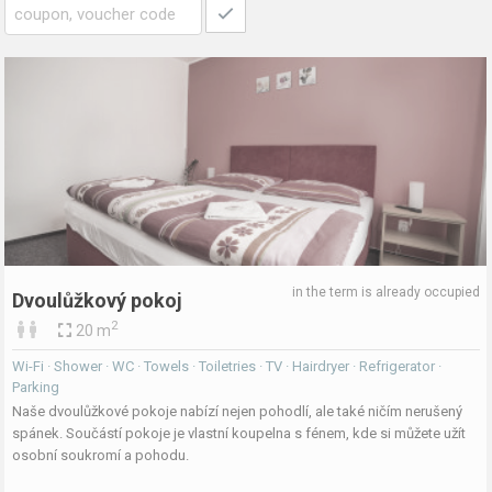
in the term is already occupied
Dvoulůžkový pokoj
2
20 m
Wi-Fi · Shower · WC · Towels · Toiletries · TV · Hairdryer · Refrigerator ·
Parking
Naše dvoulůžkové pokoje nabízí nejen pohodlí, ale také ničím nerušený
spánek. Součástí pokoje je vlastní koupelna s fénem, kde si můžete užít
osobní soukromí a pohodu.