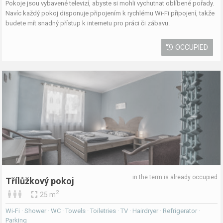
Pokoje jsou vybavené televizí, abyste si mohli vychutnat oblíbené pořady.
Navíc každý pokoj disponuje připojením k rychlému Wi-Fi připojení, takže
budete mít snadný přístup k internetu pro práci či zábavu.
OCCUPIED
in the term is already occupied
Třílůžkový pokoj
2
25 m
Wi-Fi · Shower · WC · Towels · Toiletries · TV · Hairdryer · Refrigerator ·
Parking