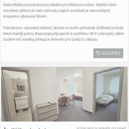
Naše třílůžkové pokoje jsou ideální pro tříčlenou rodinu. Nabízí ničím
nerušený výhled do naší zahrady a jejich součástí je samozřejmě
koupelna vybavená fénem.
Pokoje jsou vybavené televizí, abyste si mohli vychutnat oblíbené pořady.
Navíc každý pokoj disponuje připojením k rychlému Wi-Fi připojení, takže
budete mít snadný přístup k internetu pro práci či zábavu.
OCCUPIED
in the term is already occupied