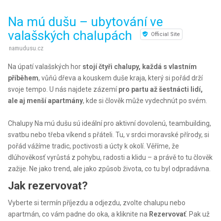
Na mú dušu – ubytování ve
valašských chalupách
Official Site
namudusu.cz
Na úpatí valašských hor
stojí čtyři chalupy, každá s vlastním
příběhem
, vůňú dřeva a kouskem duše kraja, který si pořád drží
svoje tempo. U nás najdete zázemí
pro partu až šestnácti lidí,
ale aj menší apartmány
, kde si člověk může vydechnút po svém.
Chalupy Na mú dušu sú ideální pro aktivní dovolenú, teambuilding,
svatbu nebo třeba víkend s přáteli. Tu, v srdci moravské přírody, si
pořád vážíme tradic, poctivosti a úcty k okolí. Věříme, že
dlúhověkosť vyrůstá z pohybu, radosti a klidu – a právě to tu člověk
zažije. Ne jako trend, ale jako způsob života, co tu byl odpradávna.
Jak rezervovat?
Vyberte si termín příjezdu a odjezdu, zvolte chalupu nebo
apartmán, co vám padne do oka, a kliknite na
Rezervovať
. Pak už