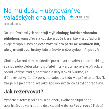
Na mú dušu – ubytování ve
valašských chalupách
Official Site
namudusu.cz
Na úpatí valašských hor
stojí čtyři chalupy, každá s vlastním
příběhem
, vůňú dřeva a kouskem duše kraja, který si pořád drží
svoje tempo. U nás najdete zázemí
pro partu až šestnácti lidí,
ale aj menší apartmány
, kde si člověk může vydechnút po svém.
Chalupy Na mú dušu sú ideální pro aktivní dovolenú, teambuilding,
svatbu nebo třeba víkend s přáteli. Tu, v srdci moravské přírody, si
pořád vážíme tradic, poctivosti a úcty k okolí. Věříme, že
dlúhověkosť vyrůstá z pohybu, radosti a klidu – a právě to tu člověk
zažije. Ne jako trend, ale jako způsob života, co tu byl odpradávna.
Jak rezervovat?
Vyberte si termín příjezdu a odjezdu, zvolte chalupu nebo
apartmán, co vám padne do oka, a kliknite na
Rezervovať
. Pak už