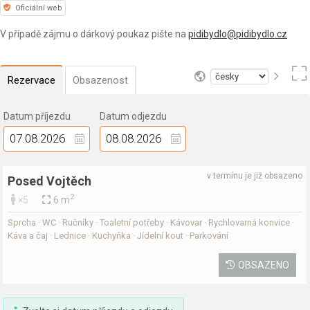
Oficiální web
V případě zájmu o dárkový poukaz pište na
pidibydlo@pidibydlo.cz
Rezervace
Obsazenost
Datum příjezdu
Datum odjezdu
v termínu je již obsazeno
Posed Vojtěch
2
×5
6 m
Sprcha · WC · Ručníky · Toaletní potřeby · Kávovar · Rychlovarná konvice ·
Káva a čaj · Lednice · Kuchyňka · Jídelní kout · Parkování
OBSAZENO