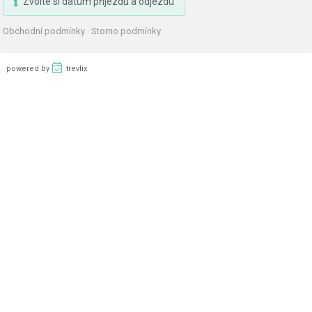
Zvolte si datum příjezdu a odjezdu
Obchodní podmínky
·
Storno podmínky
powered by
trevlix