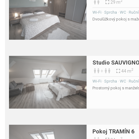
2
29 m
Wi-Fi · Sprcha · WC · Ruční
Dvoulůžkový pokoj s maže
Studio SAUVIGNO
2
+
44 m
Wi-Fi · Sprcha · WC · Ruční
Prostorný pokoj s manžels
Pokoj TRAMÍN 6
2