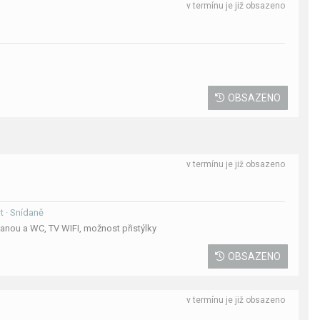
v termínu je již obsazeno
OBSAZENO
v termínu je již obsazeno
ut · Snídaně
anou a WC, TV WIFI, možnost přistýlky
OBSAZENO
v termínu je již obsazeno