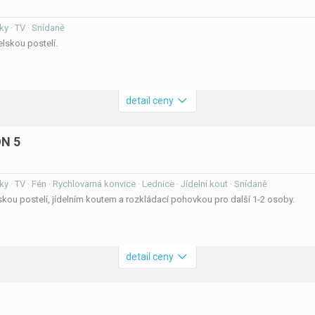
ky · TV · Snídaně
lskou postelí.
detail ceny
N 5
ky · TV · Fén · Rychlovarná konvice · Lednice · Jídelní kout · Snídaně
kou postelí, jídelním koutem a rozkládací pohovkou pro další 1-2 osoby.
detail ceny