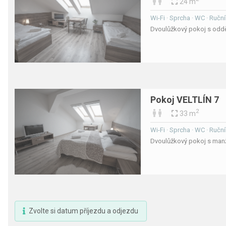
24 m
Wi-Fi · Sprcha · WC · Ruční
Dvoulůžkový pokoj s oddě
Pokoj VELTLÍN 7
2
33 m
Wi-Fi · Sprcha · WC · Ruční
Dvoulůžkový pokoj s manže
Zvolte si datum příjezdu a odjezdu