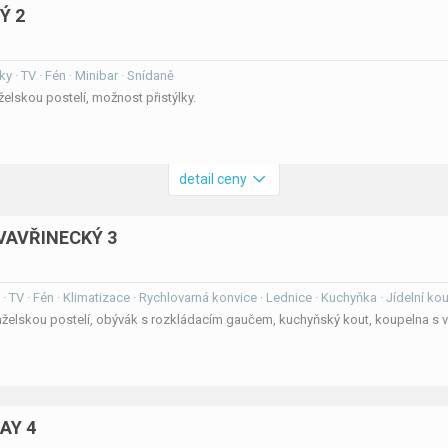
Ý 2
ky · TV · Fén · Minibar · Snídaně
lskou postelí, možnost přistýlky.
detail ceny
VAVŘINECKÝ 3
 · TV · Fén · Klimatizace · Rychlovarná konvice · Lednice · Kuchyňka · Jídelní ko
želskou postelí, obývák s rozkládacím gaučem, kuchyňský kout, koupelna s v
AY 4