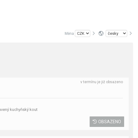
Měna
v termínu je již obsazeno
bavený kuchyňský kout
OBSAZENO