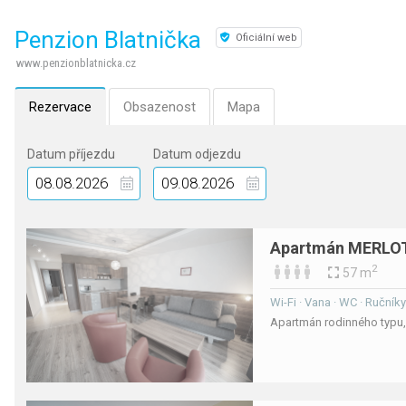
Penzion Blatnička
Oficiální web
www.penzionblatnicka.cz
Rezervace
Obsazenost
Mapa
Datum příjezdu
Datum odjezdu
Apartmán MERLO
2
57 m
Wi-Fi · Vana · WC · Ručníky
Apartmán rodinného typu, 