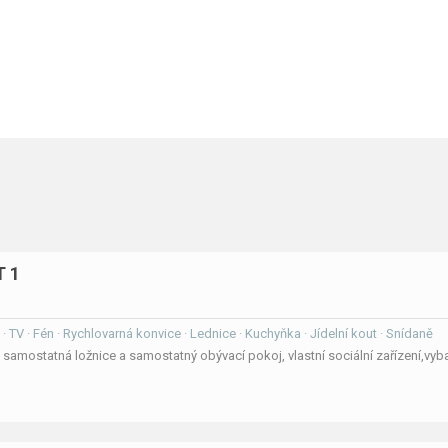
T 1
 · TV · Fén · Rychlovarná konvice · Lednice · Kuchyňka · Jídelní kout · Snídaně
samostatná ložnice a samostatný obývací pokoj, vlastní sociální zařízení,vy