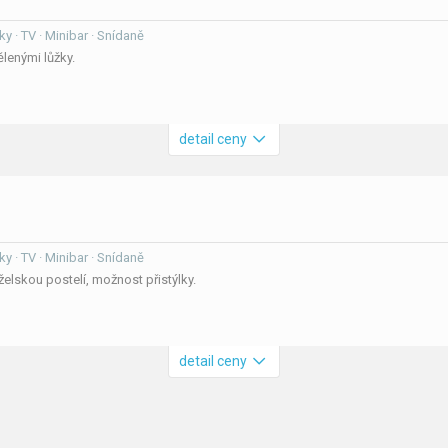
ky · TV · Minibar · Snídaně
lenými lůžky.
detail ceny
ky · TV · Minibar · Snídaně
lskou postelí, možnost přistýlky.
detail ceny