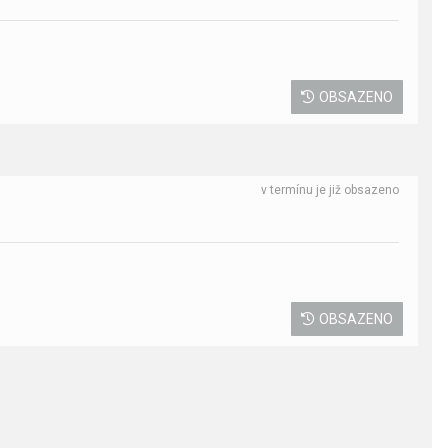
OBSAZENO
v termínu je již obsazeno
OBSAZENO