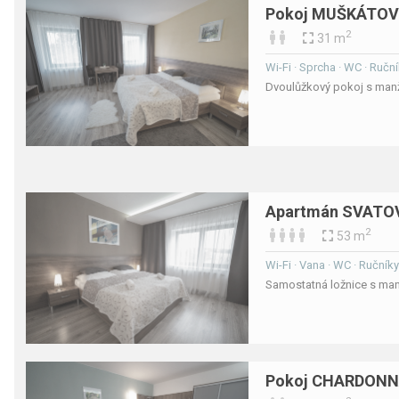
Pokoj MUŠKÁTOV
2
31 m
Wi-Fi · Sprcha · WC · Ruční
Dvoulůžkový pokoj s manže
Apartmán SVATO
2
53 m
Wi-Fi · Vana · WC · Ručníky
Samostatná ložnice s man
Pokoj CHARDONN