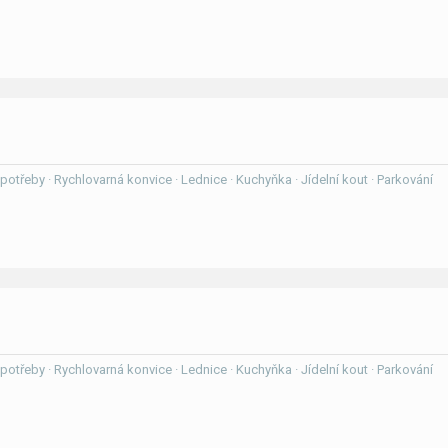
í potřeby · Rychlovarná konvice · Lednice · Kuchyňka · Jídelní kout · Parkování
í potřeby · Rychlovarná konvice · Lednice · Kuchyňka · Jídelní kout · Parkování