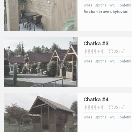
Wi-Fi · Sprcha · WC · Toaletn
Bezbariérové ubytování
Chatka #3
2
+
23 m
Wi-Fi · Sprcha · WC · Toaletn
Chatka #4
2
+
23 m
Wi-Fi · Sprcha · WC · Toaletn