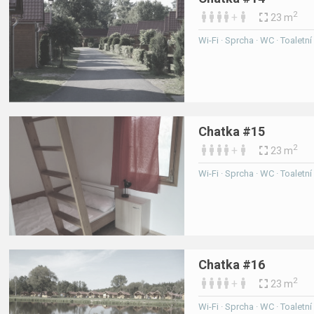
2
+
23 m
Wi-Fi · Sprcha · WC · Toaletn
Chatka #15
2
+
23 m
Wi-Fi · Sprcha · WC · Toaletn
Chatka #16
2
+
23 m
Wi-Fi · Sprcha · WC · Toaletn