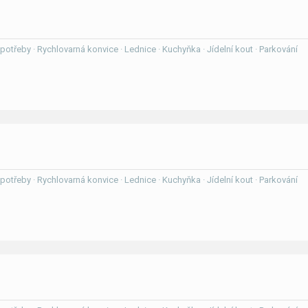
í potřeby · Rychlovarná konvice · Lednice · Kuchyňka · Jídelní kout · Parkování
í potřeby · Rychlovarná konvice · Lednice · Kuchyňka · Jídelní kout · Parkování