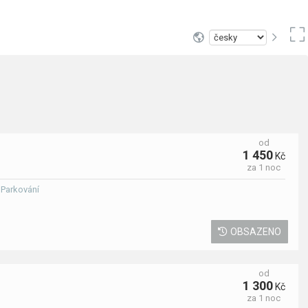
od
1 450
Kč
za 1 noc
· Parkování
OBSAZENO
od
1 300
Kč
za 1 noc