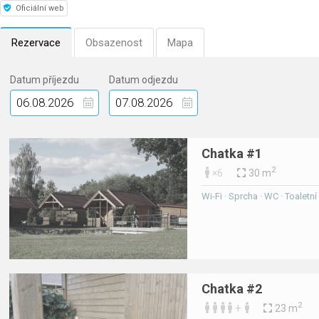
Oficiální web
Rezervace
Obsazenost
Mapa
Datum příjezdu
Datum odjezdu
Chatka #1
2
×6
30 m
Wi-Fi · Sprcha · WC · Toaletn
Chatka #2
2
+
23 m