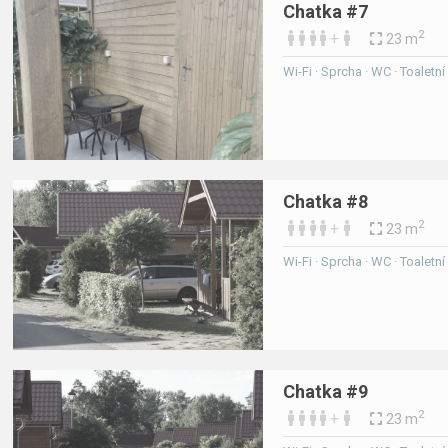
Chatka #7
2
+
23 m
Wi-Fi · Sprcha · WC · Toaletn
Chatka #8
2
+
23 m
Wi-Fi · Sprcha · WC · Toaletn
Chatka #9
2
+
23 m