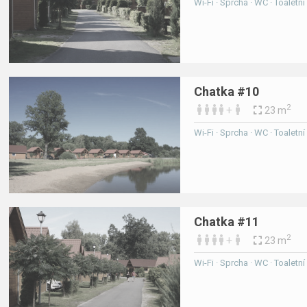
Wi-Fi · Sprcha · WC · Toaletn
Chatka #10
2
+
23 m
Wi-Fi · Sprcha · WC · Toaletn
Chatka #11
2
+
23 m
Wi-Fi · Sprcha · WC · Toaletn