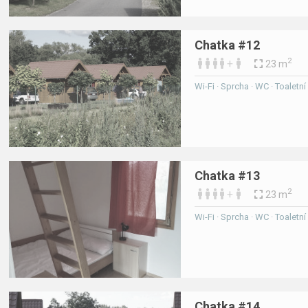
Chatka #12
2
+
23 m
Wi-Fi · Sprcha · WC · Toaletn
Chatka #13
2
+
23 m
Wi-Fi · Sprcha · WC · Toaletn
Chatka #14