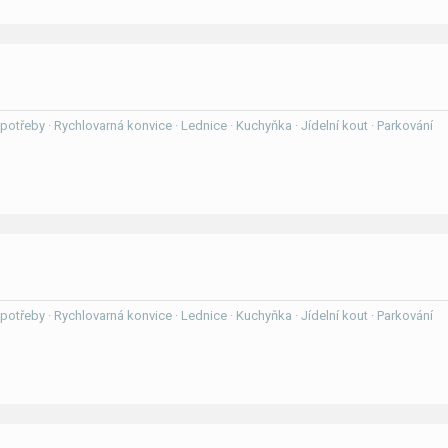
í potřeby · Rychlovarná konvice · Lednice · Kuchyňka · Jídelní kout · Parkování
í potřeby · Rychlovarná konvice · Lednice · Kuchyňka · Jídelní kout · Parkování