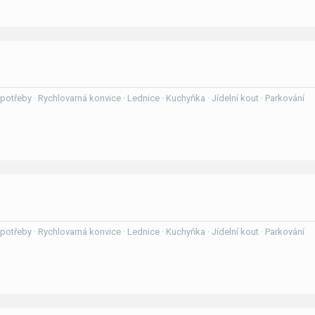
í potřeby · Rychlovarná konvice · Lednice · Kuchyňka · Jídelní kout · Parkování
í potřeby · Rychlovarná konvice · Lednice · Kuchyňka · Jídelní kout · Parkování