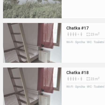
Chatka #17
2
+
23 m
Wi-Fi · Sprcha · WC · Toaletn
Chatka #18
2
+
23 m
Wi-Fi · Sprcha · WC · Toaletn