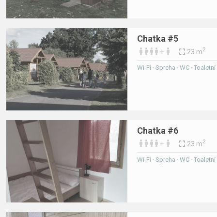
Chatka #5
2
+
23 m
Wi-Fi · Sprcha · WC · Toaletn
Chatka #6
2
+
23 m
Wi-Fi · Sprcha · WC · Toaletn