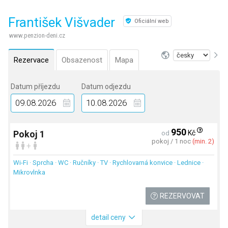
František Višvader
Oficiální web
www.penzion-deni.cz
Rezervace
Obsazenost
Mapa
Datum příjezdu
Datum odjezdu
950
Kč
Pokoj 1
od
pokoj / 1 noc
(min. 2)
+
Wi-Fi · Sprcha · WC · Ručníky · TV · Rychlovarná konvice · Lednice ·
Mikrovlnka
REZERVOVAT
detail ceny