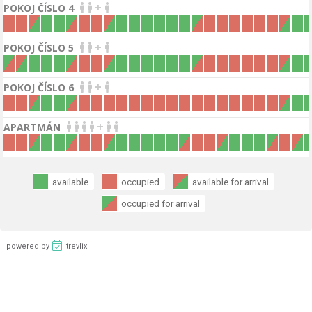
+
POKOJ ČÍSLO 4
+
POKOJ ČÍSLO 5
+
POKOJ ČÍSLO 6
+
APARTMÁN
available
occupied
available for arrival
occupied for arrival
powered by
trevlix