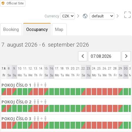
Official Site
Currency
Booking
Occupancy
Map
7. august 2026 - 6. september 2026
7.8.
8.
9.
10.
11.
12.
13.
14.
15.
16.
17.
18.
19.
20.
21.
22.
23.
24.
25.
26.
27.
28.
29.
30.
31
Fr
Sa
Su
Mo
Tu
We
Th
Fr
Sa
Su
Mo
Tu
We
Th
Fr
Sa
Su
Mo
Tu
We
Th
Fr
Sa
Su
M
+
POKOJ ČÍSLO 1
+
POKOJ ČÍSLO 2
+
POKOJ ČÍSLO 3